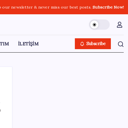
o our newsletter & never miss our best posts.
Subscribe Now!
TIM
İLETİŞİM
Subscribe
SON YAZILAR
ı
Citi, üçüncü çeyrek petrol tahminini
yükseltti