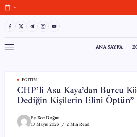
Skip
-
to
content
https://www.facebook.com/
https://twitter.com/
https://t.me/
https://www.instagram.com/
https://youtube.com/
ANA SAYFA
E
EĞITIM
CHP’li Asu Kaya’dan Burcu Köks
Dediğin Kişilerin Elini Öptün”
By
Ece Doğan
13 Mayıs 2026
2 Min Read