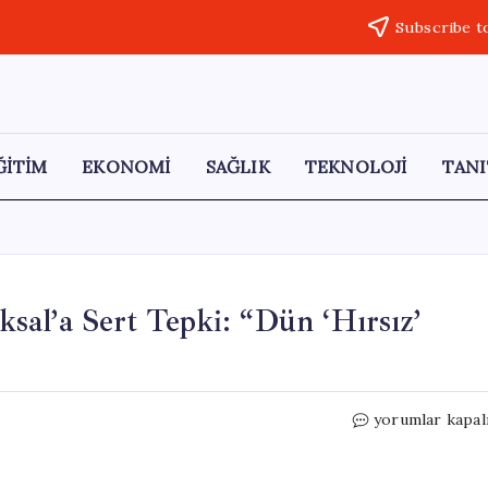
Subscribe t
ĞİTİM
EKONOMİ
SAĞLIK
TEKNOLOJİ
TANI
al’a Sert Tepki: “Dün ‘Hırsız’
CHP’li
yorumlar kapal
Asu
Kaya’dan
Burcu