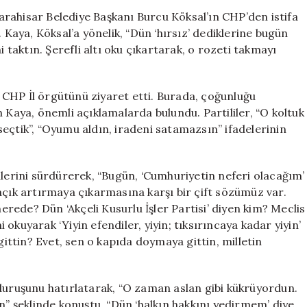
Köksal’a
rahisar Belediye Başkanı Burcu Köksal’ın CHP’den istifa
Sert
 Kaya, Köksal’a yönelik, “Dün ‘hırsız’ dediklerine bugün
Tepki:
i taktın. Şerefli altı oku çıkartarak, o rozeti takmayı
“Dün
‘Hırsız’
Dediğin
CHP İl örgütünü ziyaret etti. Burada, çoğunluğu
Kişilerin
 Kaya, önemli açıklamalarda bulundu. Partililer, “O koltuk
Elini
a seçtik”, “Oyumu aldın, iradeni satamazsın” ifadelerinin
Öptün”
için
ilerini sürdürerek, “Bugün, ‘Cumhuriyetin neferi olacağım’
açık artırmaya çıkarmasına karşı bir çift sözümüz var.
ede? Dün ‘Akçeli Kusurlu İşler Partisi’ diyen kim? Meclis
i okuyarak ‘Yiyin efendiler, yiyin; tıksırıncaya kadar yiyin’
ttin? Evet, sen o kapıda doymaya gittin, milletin
 duruşunu hatırlatarak, “O zaman aslan gibi kükrüyordun.
n” şeklinde konuştu. “Dün ‘halkın hakkını yedirmem’ diye