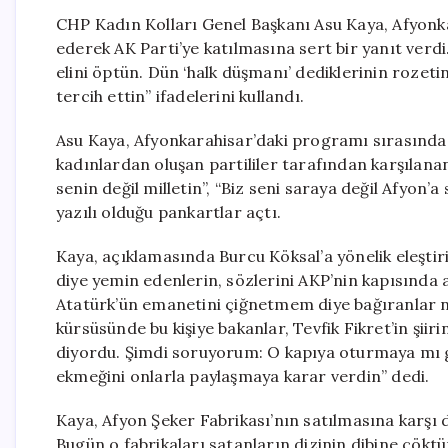
CHP Kadın Kolları Genel Başkanı Asu Kaya, Afyonka
ederek AK Parti’ye katılmasına sert bir yanıt verdi.
elini öptün. Dün ‘halk düşmanı’ dediklerinin rozetin
tercih ettin” ifadelerini kullandı.
Asu Kaya, Afyonkarahisar’daki programı sırasında 
kadınlardan oluşan partililer tarafından karşılanan
senin değil milletin”, “Biz seni saraya değil Afyon’
yazılı olduğu pankartlar açtı.
Kaya, açıklamasında Burcu Köksal’a yönelik eleştir
diye yemin edenlerin, sözlerini AKP’nin kapısında 
Atatürk’ün emanetini çiğnetmem diye bağıranlar ner
kürsüsünde bu kişiye bakanlar, Tevfik Fikret’in şiirin
diyordu. Şimdi soruyorum: O kapıya oturmaya mı gi
ekmeğini onlarla paylaşmaya karar verdin” dedi.
Kaya, Afyon Şeker Fabrikası’nın satılmasına karşı
Bugün o fabrikaları satanların dizinin dibine çöktü