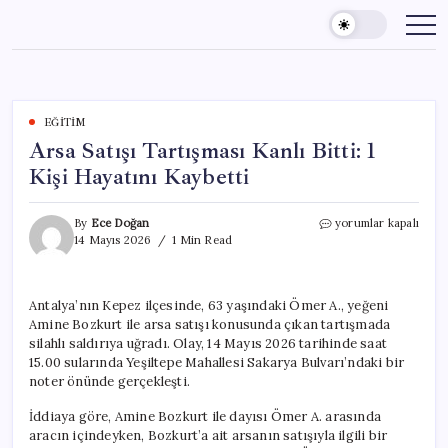
Skip
to
content
EĞITIM
Arsa Satışı Tartışması Kanlı Bitti: 1
Kişi Hayatını Kaybetti
Arsa
By
Ece Doğan
yorumlar kapalı
Satışı
14 Mayıs 2026
1 Min Read
Tartışması
Kanlı
Bitti:
Antalya’nın Kepez ilçesinde, 63 yaşındaki Ömer A., yeğeni
1
Amine Bozkurt ile arsa satışı konusunda çıkan tartışmada
Kişi
Hayatını
silahlı saldırıya uğradı. Olay, 14 Mayıs 2026 tarihinde saat
Kaybetti
15.00 sularında Yeşiltepe Mahallesi Sakarya Bulvarı’ndaki bir
için
noter önünde gerçekleşti.
İddiaya göre, Amine Bozkurt ile dayısı Ömer A. arasında
aracın içindeyken, Bozkurt’a ait arsanın satışıyla ilgili bir