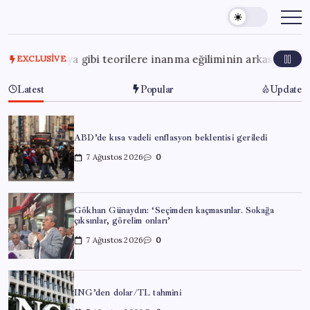
Skip
to
content
 Dünya gibi teorilere inanma eğiliminin arkasındaki gizem çö
EXCLUSIVE
Latest
Popular
Update
ABD’de kısa vadeli enflasyon beklentisi geriledi
7 Ağustos 2026
0
Gökhan Günaydın: ‘Seçimden kaçmasınlar. Sokağa
çıksınlar, görelim onları’
7 Ağustos 2026
0
ING’den dolar/TL tahmini