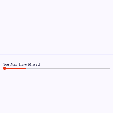
Kategoriler
Eğitim
Ekonomi
Haber
Sağlık
Teknoloji
You May Have Missed