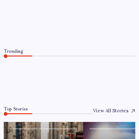
EĞITIM
ABD’de kısa vadeli enflasyon beklentisi
geriledi
By
Ece Doğan
7 Ağustos 2026
Trending
ABD’de kısa vadeli enflasyon beklentisi geriledi
7 Ağustos 2026
0
Top Stories
View All Stories