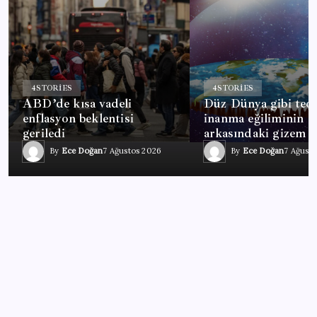
4
STORIES
4
STORIES
ABD’de kısa vadeli
Düz Dünya gibi teor
enflasyon beklentisi
inanma eğiliminin
geriledi
arkasındaki gizem 
By
Ece Doğan
7 Ağustos 2026
By
Ece Doğan
7 Ağust