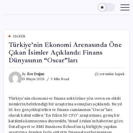
Skip
to
content
HABER
Türkiye’nin Ekonomi Arenasında Öne
Çıkan İsimler Açıklandı: Finans
Dünyasının “Oscar”ları
Türkiye’nin
By
Ece Doğan
yorumlar kapalı
Ekonomi
13 Mayıs 2026
3 Min Read
Arenasında
Öne
Çıkan
Türkiye’nin ekonomi ve finans sektörüne yön veren en etkili
İsimler
isimlerin belirlendiği bir araştırma sonuçları açıklandı. Bu yıl
Açıklandı:
Finans
10. kez gerçekleştirilen ve finans camiasının “Oscar”ları
Dünyasının
olarak kabul edilen “En Etkin 50 CFO” araştırması, geniş bir
“Oscar”ları
katılımla kamuoyuna duyuruldu. Yusuf Arslan’ın haberine göre,
için
DataExpert ve BMI Business School’un iş birliğiyle yapılan
araştırma, binden fazla şirketin finansal performansını,