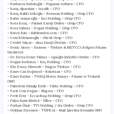
– Barbaros Kubatoğlu – Pegasus Airlines – CFO
– Barış Alparslan – Arçelik – CFO
– Barış Hakkı Kökoğlu – Borusan Holding – Grup CFO
– Batur Asmazoğlu – İnci Holding – Grup CFO
– Bora Kıraç – Palmet Enerji Grubu – Grup CFO
– Bora Yalınay – Doğan Holding – Grup CFO
– Burcu Batı – Sahibinden.com – CFO
– Cem Kölemenoğlu – Gürok Grup – CFO
– Cevdet Yalçın – Aksa Enerji Üretim – CFO
– Deniz Aksoy – Danone – Türkiye & METCCA Bölgesi Finans
Direktörü
– Dr. Derya Deniz Yılmaz – Ağaoğlu Şirketler Grubu – CFO
– Doğan Korkmaz – Koç Holding – CFO
– Eliz Ersoy Gürsesli – Diageo Türkiye – CFO
– Emre Can Doğruyol – Roketsan – CFO
– Emre Saylan – TUSAŞ Motor Sanayi – Finans ve Tedarik
GMY
– Fahrettin Günalp Ertik – Yıldız Holding – CFO
– Ferit Cem Doğan – Migros – CFO
– Ferit Erin – Eczacıbaşı Holding – Grup CFO
– Fulya Banu Sürücü – Ülker – CFO
– Furkan Ünal – TFI Holding / Ata Grubu – Grup CFO
– Gökhan Dizemen – TÜPRAŞ – Mali İşlerden Sorumlu GMY