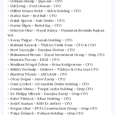
– Gökhan Güralp – Şişecam – CFO
– Gül Ertuğ – Ford Otosan – CFO
– Gülbin Uzuner Bekit – Akfen Holding – CFO
– Hafize Kurt – Red Bull – CFO
– Haluk Alperat – Kale Grubu – CFO
– Harun Ülgen – Nobel İlaç – CFO
– Hüseyin Okur – Hayat Kimya – Finanstan Sorumlu Başkan
Yrd.
– Koray Tulgar – Tosyalı Holding – CFO
– Mahmut Kayacık – Türkiye Varlık Fonu – CFO & COO
– Mert Yaycıoğlu – Enerjisa Üretim – CFO
– Muhammed Nizam – Hayat Investment Group – Grup CFO
– Mustafa Tercan – ESAS – CFO
– Neslihan Döngel Özlem – Brisa Bridgestone – CFO
– Nilüfer Derinalp – Unilever – Türkiye & Orta Asya CFO
– Nurettin Tüysüz – ASELSAN – CFO
– Olcay Doğan – Astor Enerji – CFO
– Onur Çevikel – AG Anadolu Grubu Holding – CFO
– Osman Yılmaz – Turgut Aydın Holding – Grup CFO
– Dr. Philipp Ulbrich – Enerjisa Enerji – Grup CFO
– Sabri Tütüncü – Kibar Holding – CFO
– Sedef Ataman – BSH Ev Aletleri – CFO
– Sergun Okur – STFA Construction Group – Grup CFO
– Tolga Üzümcü – Polisan Holding – Grup CFO