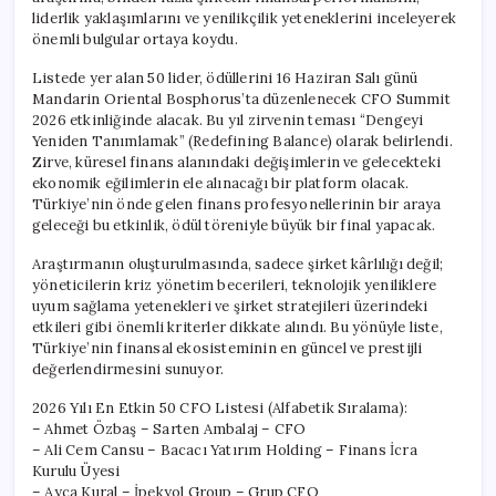
liderlik yaklaşımlarını ve yenilikçilik yeteneklerini inceleyerek
önemli bulgular ortaya koydu.
Listede yer alan 50 lider, ödüllerini 16 Haziran Salı günü
Mandarin Oriental Bosphorus’ta düzenlenecek CFO Summit
2026 etkinliğinde alacak. Bu yıl zirvenin teması “Dengeyi
Yeniden Tanımlamak” (Redefining Balance) olarak belirlendi.
Zirve, küresel finans alanındaki değişimlerin ve gelecekteki
ekonomik eğilimlerin ele alınacağı bir platform olacak.
Türkiye’nin önde gelen finans profesyonellerinin bir araya
geleceği bu etkinlik, ödül töreniyle büyük bir final yapacak.
Araştırmanın oluşturulmasında, sadece şirket kârlılığı değil;
yöneticilerin kriz yönetim becerileri, teknolojik yeniliklere
uyum sağlama yetenekleri ve şirket stratejileri üzerindeki
etkileri gibi önemli kriterler dikkate alındı. Bu yönüyle liste,
Türkiye’nin finansal ekosisteminin en güncel ve prestijli
değerlendirmesini sunuyor.
2026 Yılı En Etkin 50 CFO Listesi (Alfabetik Sıralama):
– Ahmet Özbaş – Sarten Ambalaj – CFO
– Ali Cem Cansu – Bacacı Yatırım Holding – Finans İcra
Kurulu Üyesi
– Ayça Kural – İpekyol Group – Grup CFO