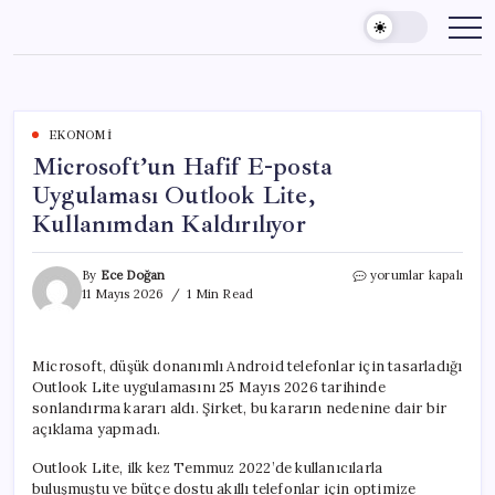
Skip
to
content
EKONOMI
Microsoft’un Hafif E-posta
Uygulaması Outlook Lite,
Kullanımdan Kaldırılıyor
Microsoft’un
By
Ece Doğan
yorumlar kapalı
Hafif
11 Mayıs 2026
1 Min Read
E-
posta
Uygulaması
Microsoft, düşük donanımlı Android telefonlar için tasarladığı
Outlook
Outlook Lite uygulamasını 25 Mayıs 2026 tarihinde
Lite,
Kullanımdan
sonlandırma kararı aldı. Şirket, bu kararın nedenine dair bir
Kaldırılıyor
açıklama yapmadı.
için
Outlook Lite, ilk kez Temmuz 2022’de kullanıcılarla
buluşmuştu ve bütçe dostu akıllı telefonlar için optimize