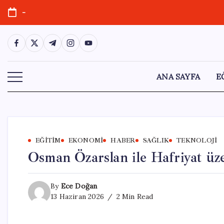
Skip
-
to
content
https://www.facebook.com/
https://twitter.com/
https://t.me/
https://www.instagram.com/
https://youtube.com/
ANA SAYFA
E
EĞITIM
EKONOMI
HABER
SAĞLIK
TEKNOLOJI
Osman Özarslan ile Hafriyat üz
By
Ece Doğan
13 Haziran 2026
2 Min Read