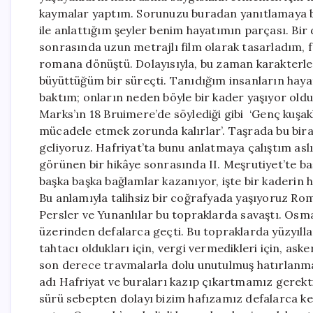
kaymalar yaptım. Sorunuzu buradan yanıtlamaya 
ile anlattığım şeyler benim hayatımın parçası. Bir 
sonrasında uzun metrajlı film olarak tasarladım, 
romana dönüştü. Dolayısıyla, bu zaman karakterler
büyüttüğüm bir süreçti. Tanıdığım insanların haya
baktım; onların neden böyle bir kader yaşıyor oldu
Marks’ın 18 Bruimere’de söylediği gibi ‘Genç kuşakl
mücadele etmek zorunda kalırlar’. Taşrada bu biraz
geliyoruz. Hafriyat’ta bunu anlatmaya çalıştım as
görünen bir hikâye sonrasında II. Meşrutiyet’te baş
başka başka bağlamlar kazanıyor, işte bir kaderin
Bu anlamıyla talihsiz bir coğrafyada yaşıyoruz Rom
Persler ve Yunanlılar bu topraklarda savaştı. Osm
üzerinden defalarca geçti. Bu topraklarda yüzyıllar
tahtacı oldukları için, vergi vermedikleri için, as
son derece travmalarla dolu unutulmuş hatırlanmay
adı Hafriyat ve buraları kazıp çıkartmamız gerektiğ
sürü sebepten dolayı bizim hafızamız defalarca k