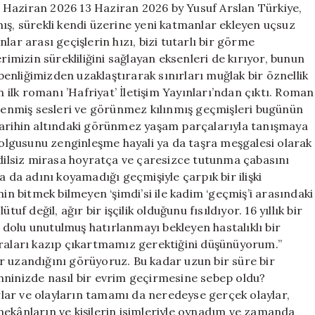
üzerine
 Haziran 2026 13 Haziran 2026 by Yusuf Arslan Türkiye,
için
ış, sürekli kendi üzerine yeni katmanlar ekleyen uçsuz
lar arası geçişlerin hızı, bizi tutarlı bir görme
mizin sürekliliğini sağlayan eksenleri de kırıyor, bunun
nliğimizden uzaklaştırarak sınırları muğlak bir öznellik
lk romanı ’Hafriyat’ İletişim Yayınları’ndan çıktı. Roman
elenmiş sesleri ve görünmez kılınmış geçmişleri bugünün
tarihin altındaki görünmez yaşam parçalarıyla tanışmaya
’ olgusunu zenginleşme hayali ya da taşra meşgalesi olarak
 dilsiz mirasa hoyratça ve çaresizce tutunma çabasını
a da adını koyamadığı geçmişiyle çarpık bir ilişki
nin bitmek bilmeyen ‘şimdi’si ile kadim ‘geçmiş’i arasındaki
uf değil, ağır bir işçilik olduğunu fısıldıyor. 16 yıllık bir
dolu unutulmuş hatırlanmayı bekleyen hastalıklı bir
uraları kazıp çıkartmamız gerektiğini düşünüyorum.’’
r uzandığını görüyoruz. Bu kadar uzun bir süre bir
hninizde nasıl bir evrim geçirmesine sebep oldu?
lar ve olayların tamamı da neredeyse gerçek olaylar,
mekânların ve kişilerin isimleriyle oynadım ve zamanda