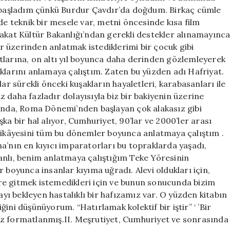
başladım çünkü Burdur Çavdır’da doğdum. Birkaç cümle
de teknik bir mesele var, metni öncesinde kısa film
fakat Kültür Bakanlığı’ndan gerekli destekler alınamayınc
 üzerinden anlatmak istediklerimi bir çocuk gibi
tlarına, on altı yıl boyunca daha derinden gözlemleyerek
klarını anlamaya çalıştım. Zaten bu yüzden adı Hafriyat.
ar sürekli önceki kuşakların hayaletleri, karabasanları ile
 daha fazladır dolayısıyla biz bir bakiyenin üzerine
lında, Roma Dönemi’nden başlayan çok alakasız gibi
ka bir hal alıyor, Cumhuriyet, 90’lar ve 2000’ler arası
 hikâyesini tüm bu dönemler boyunca anlatmaya çalıştım .
a’nın en kıyıcı imparatorları bu topraklarda yaşadı,
anlı, benim anlatmaya çalıştığım Teke Yöresinin
 boyunca insanlar kıyıma uğradı. Alevi oldukları için,
kere gitmek istemedikleri için ve bunun sonucunda bizim
ı bekleyen hastalıklı bir hafızamız var. O yüzden kitabın
ini düşünüyorum. “Hatırlamak kolektif bir iştir” ‘ ’Bir
ez formatlanmış.II. Meşrutiyet, Cumhuriyet ve sonrasında