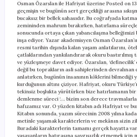
Osman Özarslan ile Hafriyat üzerine Posted on 13
geçmişin ve bugünün sert gerçekliği arasına sıkışm
bucaksız bir bellek sahasıdır. Bu coğrafyada katman
zemininden mahrum bırakırken, hatırlama süreçleri
sonucunda ortaya çıkan yabancılaşma belleğimizi be
inşa ediyor. Yazar akademisyen Osman Özarslan’ın i
resmi tarihin dışında kalan yaşam anlatılarını, öt
çatlaklarından yankılandırarak okuru bastırılmış 
ve yüzleşmeye davet ediyor. Özarslan, ‘definecilik
değil bu toprakların asli sahiplerinden devralınan
anlatırken, bugünün insanının köklerini bilmediği y
kurduğunun altını çiziyor. Hafriyat, okuru Türkiye’
tekinsiz boşlukta yürütürken bize hatırlamanın bir lüt
demlenme süreci ‘…. bizim son derece travmalarla 
hafızamız var. O yüzden kitabın adı Hafriyat ve b
Kitabın sonunda, yazım sürecinin 2008 yılına kada
metinle yaşamak karakterlerin ve mekânın sizin zi
Buradaki karakterlerin tamamı gerçek hayatta var
yaşayanların hatırasına saygısızlık etmemek için 