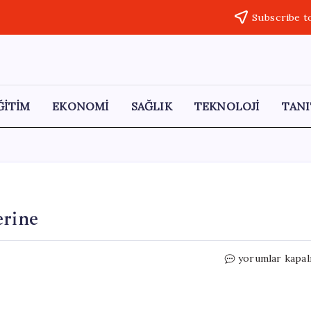
Subscribe t
ĞİTİM
EKONOMİ
SAĞLIK
TEKNOLOJİ
TANI
erine
Osman
yorumlar kapal
Özarslan
ile
Hafriyat