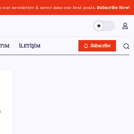
o our newsletter & never miss our best posts.
Subscribe Now!
TIM
İLETİŞİM
Subscribe
SON YAZILAR
ı
Benzin fiyatlarına yeni zam yolda: Dünkü
indirim tabelalara yansımamıştı…