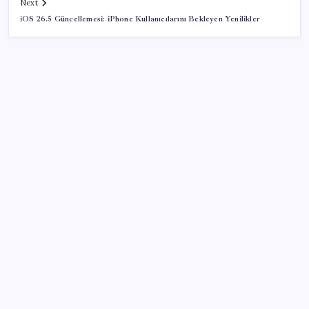
Next
iOS 26.5 Güncellemesi: iPhone Kullanıcılarını Bekleyen Yenilikler
SON YAZILAR
Snapdragon 8 Elite Gen 5 V-Series Oyuncular İçin
Tanıtıldı
Vergide yeni dönem başladı: 30 gün içinde
yatırmayana icra gelecek
ABD’de Trump’ın İran politikasına destek giderek
azalıyor