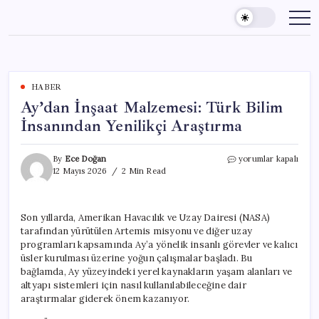
Skip
to
content
HABER
Ay’dan İnşaat Malzemesi: Türk Bilim
İnsanından Yenilikçi Araştırma
Ay’dan
By
Ece Doğan
yorumlar kapalı
İnşaat
12 Mayıs 2026
2 Min Read
Malzemesi:
Türk
Bilim
Son yıllarda, Amerikan Havacılık ve Uzay Dairesi (NASA)
İnsanından
tarafından yürütülen Artemis misyonu ve diğer uzay
Yenilikçi
Araştırma
programları kapsamında Ay’a yönelik insanlı görevler ve kalıcı
için
üsler kurulması üzerine yoğun çalışmalar başladı. Bu
bağlamda, Ay yüzeyindeki yerel kaynakların yaşam alanları ve
altyapı sistemleri için nasıl kullanılabileceğine dair
araştırmalar giderek önem kazanıyor.