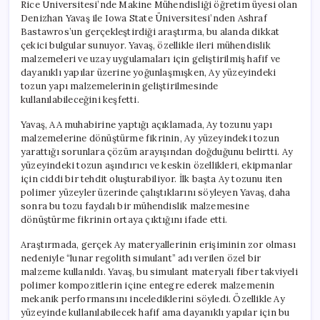
Rice Üniversitesi’nde Makine Mühendisliği öğretim üyesi olan
Denizhan Yavaş ile Iowa State Üniversitesi’nden Ashraf
Bastawros’un gerçekleştirdiği araştırma, bu alanda dikkat
çekici bulgular sunuyor. Yavaş, özellikle ileri mühendislik
malzemeleri ve uzay uygulamaları için geliştirilmiş hafif ve
dayanıklı yapılar üzerine yoğunlaşmışken, Ay yüzeyindeki
tozun yapı malzemelerinin geliştirilmesinde
kullanılabileceğini keşfetti.
Yavaş, AA muhabirine yaptığı açıklamada, Ay tozunu yapı
malzemelerine dönüştürme fikrinin, Ay yüzeyindeki tozun
yarattığı sorunlara çözüm arayışından doğduğunu belirtti. Ay
yüzeyindeki tozun aşındırıcı ve keskin özellikleri, ekipmanlar
için ciddi bir tehdit oluşturabiliyor. İlk başta Ay tozunu iten
polimer yüzeyler üzerinde çalıştıklarını söyleyen Yavaş, daha
sonra bu tozu faydalı bir mühendislik malzemesine
dönüştürme fikrinin ortaya çıktığını ifade etti.
Araştırmada, gerçek Ay materyallerinin erişiminin zor olması
nedeniyle “lunar regolith simulant” adı verilen özel bir
malzeme kullanıldı. Yavaş, bu simulant materyali fiber takviyeli
polimer kompozitlerin içine entegre ederek malzemenin
mekanik performansını incelediklerini söyledi. Özellikle Ay
yüzeyinde kullanılabilecek hafif ama dayanıklı yapılar için bu