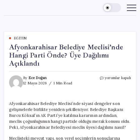
Skip
to
content
EĞITIM
Afyonkarahisar Belediye Meclisi’nde
Hangi Parti Önde? Üye Dağılımı
Açıklandı
Afyonkarahisar
By
Ece Doğan
yorumlar kapalı
Belediye
12 Mayıs 2026
1 Min Read
Meclisi’nde
Hangi
Parti
Afyonkarahisar Belediye Meclisi’nde siyasi dengeler son
Önde?
gelişmelerle birlikte yeniden şekilleniyor. Belediye Başkanı
Üye
Dağılımı
Burcu Köksal’ın AK Parti’ye katılma kararının ardından,
Açıklandı
meclis çoğunluğunun hangi partide olduğu merak konusu oldu.
için
Peki, Afyonkarahisar Belediyesi meclis üyesi dağılımı nasıl?
Meclisteki mevcut yapı, son yerel seçimlerin sonuçlarına