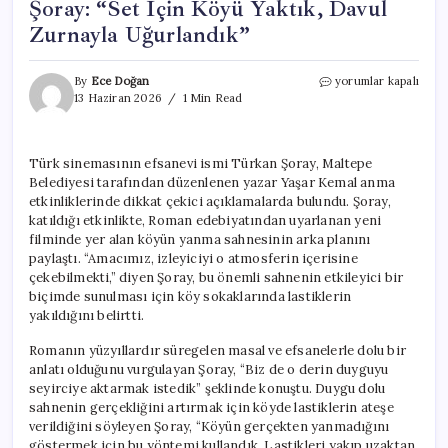
Şoray: “Set İçin Köyü Yaktık, Davul
Zurnayla Uğurlandık”
Türk
By
Ece Doğan
yorumlar kapalı
Sinemasının
13 Haziran 2026
1 Min Read
İkonu
Türkan
Şoray:
Türk sinemasının efsanevi ismi Türkan Şoray, Maltepe
“Set
Belediyesi tarafından düzenlenen yazar Yaşar Kemal anma
İçin
Köyü
etkinliklerinde dikkat çekici açıklamalarda bulundu. Şoray,
Yaktık,
katıldığı etkinlikte, Roman edebiyatından uyarlanan yeni
Davul
filminde yer alan köyün yanma sahnesinin arka planını
Zurnayla
paylaştı. “Amacımız, izleyiciyi o atmosferin içerisine
Uğurlandık”
çekebilmekti,” diyen Şoray, bu önemli sahnenin etkileyici bir
için
biçimde sunulması için köy sokaklarında lastiklerin
yakıldığını belirtti.
Romanın yüzyıllardır süregelen masal ve efsanelerle dolu bir
anlatı olduğunu vurgulayan Şoray, “Biz de o derin duyguyu
seyirciye aktarmak istedik” şeklinde konuştu. Duygu dolu
sahnenin gerçekliğini artırmak için köyde lastiklerin ateşe
verildiğini söyleyen Şoray, “Köyün gerçekten yanmadığını
göstermek için bu yöntemi kullandık. Lastikleri yakıp uzaktan