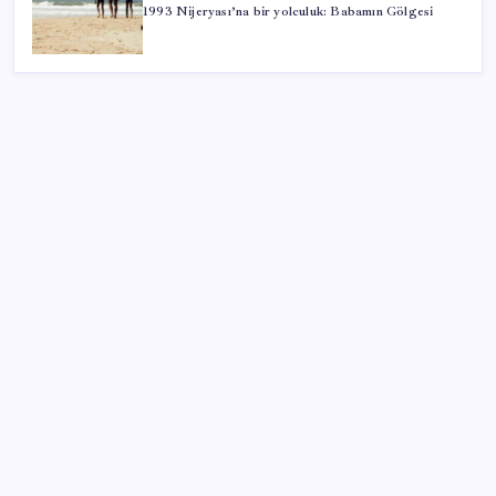
1993 Nijeryası’na bir yolculuk: Babamın Gölgesi
SON YAZILAR
Sürekli maddi sorun yaşayan insanların beyni daha
çabuk yaşlanabiliyor: ‘Beyin de yoruluyor’
Pezeşkiyan: Teslim olmaya zorlanırsak savaşırız,
boyun eğmeyiz
Ekran Kartı Fiyatlarına Zam Yolda: Yüzde 40’a Varan
Fiyat Artışı