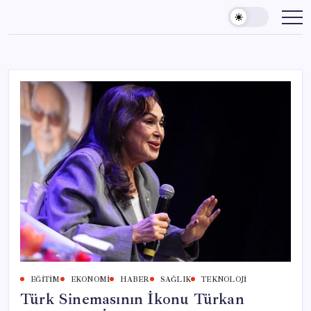
Skip
to
content
EĞITIM
EKONOMI
HABER
SAĞLIK
TEKNOLOJI
Türk Sinemasının İkonu Türkan