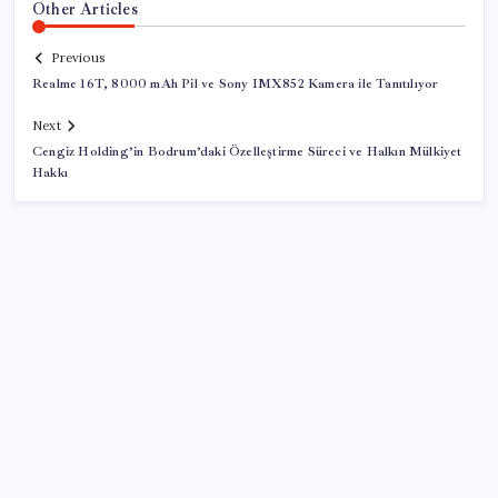
Other Articles
Previous
Realme 16T, 8000 mAh Pil ve Sony IMX852 Kamera ile Tanıtılıyor
Next
Cengiz Holding’in Bodrum’daki Özelleştirme Süreci ve Halkın Mülkiyet
Hakkı
SON YAZILAR
KOBİ’ler için akıllı üretim üssü