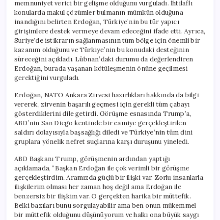
memnuniyet verici bir gelişme olduğunu vurguladı. İhtilaflı
konularda makul çözümler bulmanın mümkün olduğuna
inandığını belirten Erdoğan, Türkiye’nin bu tür yapıcı
girişimlere destek vermeye devam edeceğini ifade etti. Ayrıca,
Suriye’de istikrarın sağlanmasının tüm bölge için önemli bir
kazanım olduğunu ve Türkiye’nin bu konudaki desteğinin
süreceğini açıkladı. Lübnan’daki durumu da değerlendiren
Erdoğan, burada yaşanan kötüleşmenin önüne geçilmesi
gerektiğini vurguladı.
Erdoğan, NATO Ankara Zirvesi hazırlıkları hakkında da bilgi
vererek, zirvenin başarılı geçmesi için gerekli tüm çabayı
gösterdiklerini dile getirdi. Görüşme esnasında Trump’a,
ABD’nin San Diego kentinde bir camiye gerçekleştirilen
saldırı dolayısıyla başsağlığı diledi ve Türkiye’nin tüm dini
gruplara yönelik nefret suçlarına karşı duruşunu yineledi.
ABD Başkanı Trump, görüşmenin ardından yaptığı
açıklamada, “Başkan Erdoğan ile çok verimli bir görüşme
gerçekleştirdim. Aramızda güçlü bir ilişki var. Zorlu insanlarla
ilişkilerim olması her zaman hoş değil ama Erdoğan ile
benzersiz bir ilişkim var. O gerçekten harika bir müttefik.
Belki bazıları bunu sorgulayabilir ama ben onun mükemmel
bir müttefik olduğunu düşünüyorum ve halkı ona büyük saygı