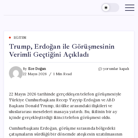
Skip
to
content
EĞITIM
Trump, Erdoğan ile Görüşmesinin
Verimli Geçtiğini Açıkladı
Trump,
By
Ece Doğan
yorumlar kapalı
Erdoğan
22 Mayıs 2026
1 Min Read
ile
Görüşmesinin
Verimli
22 Mayıs 2026 tarihinde gerçekleşen telefon görüşmesiyle
Geçtiğini
Türkiye Cumhurbaşkanı Recep Tayyip Erdoğan ve ABD
Açıkladı
için
Başkanı Donald Trump, iki ülke arasındaki ilişkileri ve
uluslararası meseleleri masaya yatırdı. Bu, ikilinin bir ay
içinde gerçekleştirdiği ikinci telefon görüşmesi oldu.
Cumhurbaşkanı Erdoğan, görüşme sırasında bölgedeki
çatışmaların sürdüğü bir dönemde ateşkesin uzatılmasının