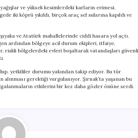
Taştı,
 yağışlar ve yüksek kesimlerdeki karların erimesi,
Köprüler
de iki köprü yıkıldı, birçok araç sel sularına kapıldı ve
Yıkıldı,
Araçlar
Suya
şıyaka ve Atatürk mahallelerinde ciddi hasara yol açtı.
Kapıldı
yın ardından bölgeye acil durum ekipleri, itfaiye,
için
er, riskli bölgelerdeki evleri boşaltarak vatandaşları güvenl
ı.
up, yetkililer durumu yakından takip ediyor. Bu tür
n alınması gerektiği vurgulanıyor. Şırnak’ta yaşanan bu
dalgalanmaların etkilerini bir kez daha gözler önüne serdi.