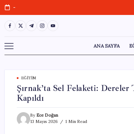
Skip
-
to
content
https://www.facebook.com/
https://twitter.com/
https://t.me/
https://www.instagram.com/
https://youtube.com/
ANA SAYFA
E
EĞITIM
Şırnak’ta Sel Felaketi: Dereler 
Kapıldı
By
Ece Doğan
13 Mayıs 2026
1 Min Read