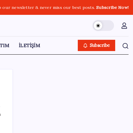
o our newsletter & never miss our best posts.
Subscribe Now!
TIM
İLETİŞİM
Subscribe
SON YAZILAR
ı
Gökhan Günaydın: ‘Seçimden kaçmasınlar.
Sokağa çıksınlar, görelim onları’