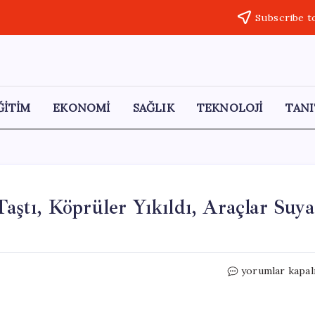
Subscribe t
ĞİTİM
EKONOMİ
SAĞLIK
TEKNOLOJİ
TANI
Taştı, Köprüler Yıkıldı, Araçlar Suya
Şırnak’ta
yorumlar kapal
Sel
Felaketi:
Dereler