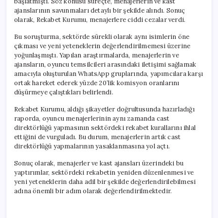
başlatmıştı. Söz konusu süreçte, menajerlerin ve kast
ajanslarının savunmaları detaylı bir şekilde alındı. Sonuç
olarak, Rekabet Kurumu, menajerlere ciddi cezalar verdi.
Bu soruşturma, sektörde sürekli olarak aynı isimlerin öne
çıkması ve yeni yeteneklerin değerlendirilmemesi üzerine
yoğunlaşmıştı. Yapılan araştırmalarda, menajerlerin ve
ajansların, oyuncu temsilcileri arasındaki iletişimi sağlamak
amacıyla oluşturulan WhatsApp gruplarında, yapımcılara karşı
ortak hareket ederek yüzde 20’lik komisyon oranlarını
düşürmeye çalıştıkları belirlendi.
Rekabet Kurumu, aldığı şikayetler doğrultusunda hazırladığı
raporda, oyuncu menajerlerinin aynı zamanda cast
direktörlüğü yapmasının sektördeki rekabet kurallarını ihlal
ettiğini de vurguladı. Bu durum, menajerlerin artık cast
direktörlüğü yapmalarının yasaklanmasına yol açtı.
Sonuç olarak, menajerler ve kast ajansları üzerindeki bu
yaptırımlar, sektördeki rekabetin yeniden düzenlenmesi ve
yeni yeteneklerin daha adil bir şekilde değerlendirilebilmesi
adına önemli bir adım olarak değerlendirilmektedir.