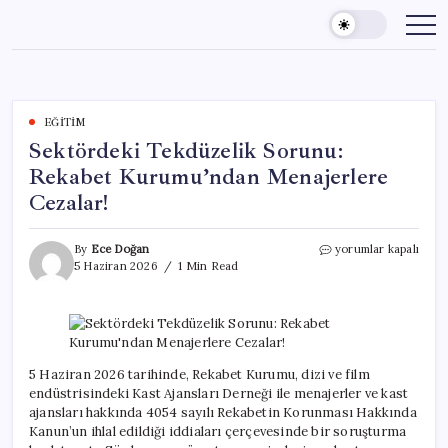
Skip
to
content
EĞITIM
Sektördeki Tekdüzelik Sorunu:
Rekabet Kurumu’ndan Menajerlere
Cezalar!
Sektördeki
By
Ece Doğan
yorumlar kapalı
Tekdüzelik
5 Haziran 2026
1 Min Read
Sorunu:
Rekabet
Kurumu’ndan
Menajerlere
Cezalar!
için
5 Haziran 2026 tarihinde, Rekabet Kurumu, dizi ve film
endüstrisindeki Kast Ajansları Derneği ile menajerler ve kast
ajansları hakkında 4054 sayılı Rekabetin Korunması Hakkında
Kanun’un ihlal edildiği iddiaları çerçevesinde bir soruşturma