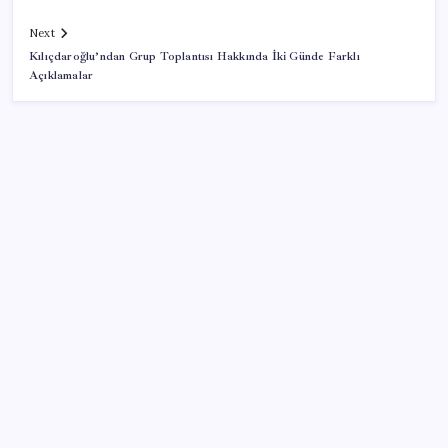
Next
Kılıçdaroğlu’ndan Grup Toplantısı Hakkında İki Günde Farklı
Açıklamalar
SON YAZILAR
Uzmanından sıcak hava uyarısı: Romatizma hastaları
yaz aylarında nelere dikkat etmeli?
5000 yıllık dev anıt mezar bulundu: İçinde yok yok
Oylamaya saatler kala Fatih Erbakan fikrini değiştirdi