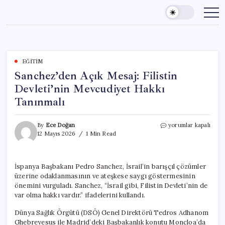
Skip
to
content
EĞITIM
Sanchez’den Açık Mesaj: Filistin
Devleti’nin Mevcudiyet Hakkı
Tanınmalı
Sanchez’den
By
Ece Doğan
yorumlar kapalı
Açık
12 Mayıs 2026
1 Min Read
Mesaj:
Filistin
Devleti’nin
İspanya Başbakanı Pedro Sanchez, İsrail’in barışçıl çözümler
Mevcudiyet
üzerine odaklanmasının ve ateşkese saygı göstermesinin
Hakkı
Tanınmalı
önemini vurguladı. Sanchez, “İsrail gibi, Filistin Devleti’nin de
için
var olma hakkı vardır.” ifadelerini kullandı.
Dünya Sağlık Örgütü (DSÖ) Genel Direktörü Tedros Adhanom
Ghebreyesus ile Madrid’deki Başbakanlık konutu Moncloa’da