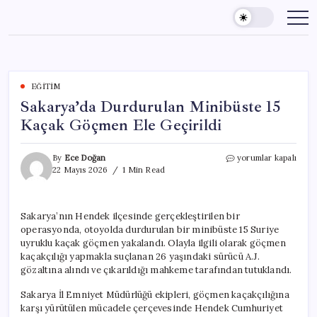
Skip
to
content
EĞITIM
Sakarya’da Durdurulan Minibüste 15
Kaçak Göçmen Ele Geçirildi
Sakarya’da
By
Ece Doğan
yorumlar kapalı
Durdurulan
22 Mayıs 2026
1 Min Read
Minibüste
15
Kaçak
Sakarya’nın Hendek ilçesinde gerçekleştirilen bir
Göçmen
operasyonda, otoyolda durdurulan bir minibüste 15 Suriye
Ele
Geçirildi
uyruklu kaçak göçmen yakalandı. Olayla ilgili olarak göçmen
için
kaçakçılığı yapmakla suçlanan 26 yaşındaki sürücü A.J.
gözaltına alındı ve çıkarıldığı mahkeme tarafından tutuklandı.
Sakarya İl Emniyet Müdürlüğü ekipleri, göçmen kaçakçılığına
karşı yürütülen mücadele çerçevesinde Hendek Cumhuriyet