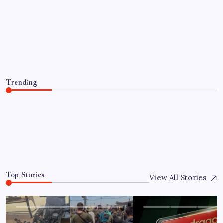
EKONOMI
Snapdragon 8 Elite Gen 5 V-Series
Oyuncular İçin Tanıtıldı
By
Ece Doğan
4 Ağustos 2026
Trending
Snapdragon 8 Elite Gen 5 V-Series Oyuncular İçin
Tanıtıldı
4 Ağustos 2026
0
Top Stories
View All Stories