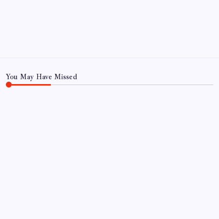
Haber
Sağlık
Teknoloji
You May Have Missed
EKONOMI