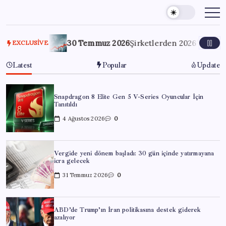
Skip
to
content
lıyor
30 Temmuz 2026
Şirketlerden 2026’nın ilk yarısına 
EXCLUSIVE
Latest
Popular
Update
Snapdragon 8 Elite Gen 5 V-Series Oyuncular İçin
Tanıtıldı
4 Ağustos 2026
0
Vergide yeni dönem başladı: 30 gün içinde yatırmayana
icra gelecek
31 Temmuz 2026
0
ABD’de Trump’ın İran politikasına destek giderek
azalıyor