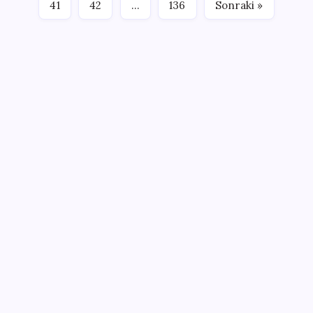
41
42
…
136
Sonraki »
SON YAZILAR
Snapdragon 8 Elite Gen 5 V-Series Oyuncular İçin
Tanıtıldı
Vergide yeni dönem başladı: 30 gün içinde
yatırmayana icra gelecek
ABD’de Trump’ın İran politikasına destek giderek
azalıyor
Şirketlerden 2026’nın ilk yarısına dair finansal sonuç
açıklamaları
İsrail ordusunda isyan: Onlarca asker üssü terk etti