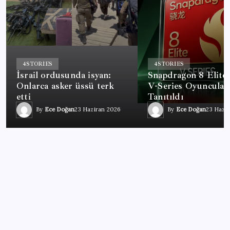
4
STORIES
4
STORIES
İsrail ordusunda isyan:
Snapdragon 8 Elite
Onlarca asker üssü terk
V-Series Oyuncular 
etti
Tanıtıldı
By
Ece Doğan
23 Haziran 2026
By
Ece Doğan
23 Hazi