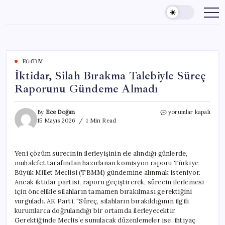
Skip
to
content
EĞITIM
İktidar, Silah Bırakma Talebiyle Süreç
Raporunu Gündeme Almadı
İktidar,
By
Ece Doğan
yorumlar kapalı
Silah
15 Mayıs 2026
1 Min Read
Bırakma
Talebiyle
Süreç
Yeni çözüm sürecinin ilerleyişinin ele alındığı günlerde,
Raporunu
muhalefet tarafından hazırlanan komisyon raporu Türkiye
Gündeme
Almadı
Büyük Millet Meclisi (TBMM) gündemine alınmak isteniyor.
için
Ancak iktidar partisi, raporu geçiştirerek, sürecin ilerlemesi
için öncelikle silahların tamamen bırakılması gerektiğini
vurguladı. AK Parti, “Süreç, silahların bırakıldığının ilgili
kurumlarca doğrulandığı bir ortamda ilerleyecektir.
Gerektiğinde Meclis’e sunulacak düzenlemeler ise, ihtiyaç