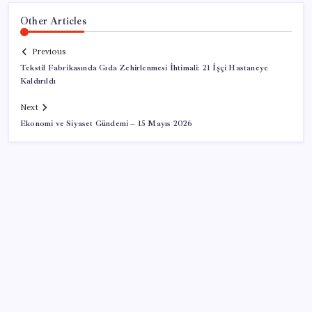
Other Articles
Previous
Tekstil Fabrikasında Gıda Zehirlenmesi İhtimali: 21 İşçi Hastaneye
Kaldırıldı
Next
Ekonomi ve Siyaset Gündemi – 15 Mayıs 2026
SON YAZILAR
Snapdragon 8 Elite Gen 5 V-Series Oyuncular İçin