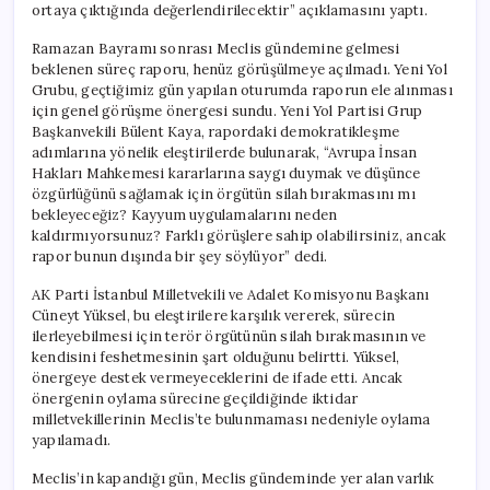
ortaya çıktığında değerlendirilecektir” açıklamasını yaptı.
Ramazan Bayramı sonrası Meclis gündemine gelmesi
beklenen süreç raporu, henüz görüşülmeye açılmadı. Yeni Yol
Grubu, geçtiğimiz gün yapılan oturumda raporun ele alınması
için genel görüşme önergesi sundu. Yeni Yol Partisi Grup
Başkanvekili Bülent Kaya, rapordaki demokratikleşme
adımlarına yönelik eleştirilerde bulunarak, “Avrupa İnsan
Hakları Mahkemesi kararlarına saygı duymak ve düşünce
özgürlüğünü sağlamak için örgütün silah bırakmasını mı
bekleyeceğiz? Kayyum uygulamalarını neden
kaldırmıyorsunuz? Farklı görüşlere sahip olabilirsiniz, ancak
rapor bunun dışında bir şey söylüyor” dedi.
AK Parti İstanbul Milletvekili ve Adalet Komisyonu Başkanı
Cüneyt Yüksel, bu eleştirilere karşılık vererek, sürecin
ilerleyebilmesi için terör örgütünün silah bırakmasının ve
kendisini feshetmesinin şart olduğunu belirtti. Yüksel,
önergeye destek vermeyeceklerini de ifade etti. Ancak
önergenin oylama sürecine geçildiğinde iktidar
milletvekillerinin Meclis’te bulunmaması nedeniyle oylama
yapılamadı.
Meclis’in kapandığı gün, Meclis gündeminde yer alan varlık