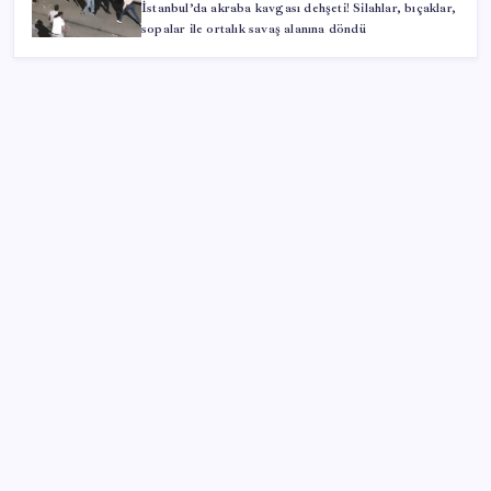
İstanbul’da akraba kavgası dehşeti! Silahlar, bıçaklar,
sopalar ile ortalık savaş alanına döndü
SON YAZILAR
KOBİ’ler için akıllı üretim üssü
Sürekli maddi sorun yaşayan insanların beyni daha
çabuk yaşlanabiliyor: ‘Beyin de yoruluyor’
Pezeşkiyan: Teslim olmaya zorlanırsak savaşırız,
boyun eğmeyiz
Ekran Kartı Fiyatlarına Zam Yolda: Yüzde 40’a Varan