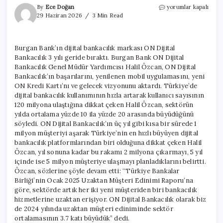
ON
By
Ece Doğan
yorumlar kapalı
Dijital
29 Haziran 2026
3 Min Read
Bankacılık
5
yılda
Burgan Bank’ın dijital bankacılık markası ON Dijital
5
Bankacılık 3 yılı geride bıraktı. Burgan Bank ON Dijital
milyon
müşteriye
Bankacılık Genel Müdür Yardımcısı Halil Özcan, ON Dijital
ulaşmayı
Bankacılık’ın başarılarını, yenilenen mobil uygulamasını, yeni
hedefliyor
ON Kredi Kartı’nı ve gelecek vizyonunu aktardı. Türkiye’de
için
dijital bankacılık kullanımının hızla artarak kullanıcı sayısının
120 milyona ulaştığına dikkat çeken Halil Özcan, sektörün
yılda ortalama yüzde 10 ila yüzde 20 arasında büyüdüğünü
söyledi. ON Dijital Bankacılık’ın üç yıl gibi kısa bir sürede 1
milyon müşteriyi aşarak Türkiye’nin en hızlı büyüyen dijital
bankacılık platformlarından biri olduğuna dikkat çeken Halil
Özcan, yıl sonuna kadar bu rakamı 2 milyona çıkarmayı, 5 yıl
içinde ise 5 milyon müşteriye ulaşmayı planladıklarını belirtti.
Özcan, sözlerine şöyle devam etti: ‘‘Türkiye Bankalar
Birliği’nin Ocak 2025 Uzaktan Müşteri Edinimi Raporu’na
göre, sektörde artık her iki yeni müşteriden biri bankacılık
hizmetlerine uzaktan erişiyor. ON Dijital Bankacılık olarak biz
de 2024 yılında uzaktan müşteri ediniminde sektör
ortalamasının 3.7 katı büyüdük” dedi.