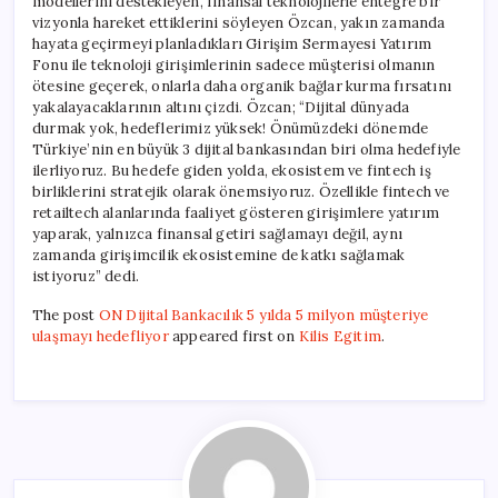
modellerini destekleyen, finansal teknolojilerle entegre bir
vizyonla hareket ettiklerini söyleyen Özcan, yakın zamanda
hayata geçirmeyi planladıkları Girişim Sermayesi Yatırım
Fonu ile teknoloji girişimlerinin sadece müşterisi olmanın
ötesine geçerek, onlarla daha organik bağlar kurma fırsatını
yakalayacaklarının altını çizdi. Özcan; “Dijital dünyada
durmak yok, hedeflerimiz yüksek! Önümüzdeki dönemde
Türkiye’nin en büyük 3 dijital bankasından biri olma hedefiyle
ilerliyoruz. Bu hedefe giden yolda, ekosistem ve fintech iş
birliklerini stratejik olarak önemsiyoruz. Özellikle fintech ve
retailtech alanlarında faaliyet gösteren girişimlere yatırım
yaparak, yalnızca finansal getiri sağlamayı değil, aynı
zamanda girişimcilik ekosistemine de katkı sağlamak
istiyoruz” dedi.
The post
ON Dijital Bankacılık 5 yılda 5 milyon müşteriye
ulaşmayı hedefliyor
appeared first on
Kilis Egitim
.