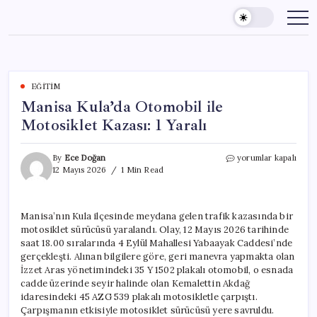
Skip
to
content
EĞITIM
Manisa Kula’da Otomobil ile
Motosiklet Kazası: 1 Yaralı
Manisa
By
Ece Doğan
yorumlar kapalı
Kula’da
12 Mayıs 2026
1 Min Read
Otomobil
ile
Motosiklet
Manisa’nın Kula ilçesinde meydana gelen trafik kazasında bir
Kazası:
motosiklet sürücüsü yaralandı. Olay, 12 Mayıs 2026 tarihinde
1
Yaralı
saat 18.00 sıralarında 4 Eylül Mahallesi Yabaayak Caddesi’nde
için
gerçekleşti. Alınan bilgilere göre, geri manevra yapmakta olan
İzzet Aras yönetimindeki 35 Y 1502 plakalı otomobil, o esnada
cadde üzerinde seyir halinde olan Kemalettin Akdağ
idaresindeki 45 AZG 539 plakalı motosikletle çarpıştı.
Çarpışmanın etkisiyle motosiklet sürücüsü yere savruldu.