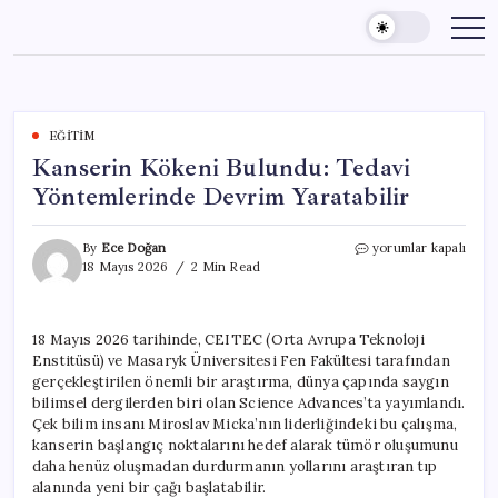
Skip
to
content
EĞITIM
Kanserin Kökeni Bulundu: Tedavi
Yöntemlerinde Devrim Yaratabilir
Kanserin
By
Ece Doğan
yorumlar kapalı
Kökeni
18 Mayıs 2026
2 Min Read
Bulundu:
Tedavi
Yöntemlerinde
18 Mayıs 2026 tarihinde, CEITEC (Orta Avrupa Teknoloji
Devrim
Enstitüsü) ve Masaryk Üniversitesi Fen Fakültesi tarafından
Yaratabilir
için
gerçekleştirilen önemli bir araştırma, dünya çapında saygın
bilimsel dergilerden biri olan Science Advances’ta yayımlandı.
Çek bilim insanı Miroslav Micka’nın liderliğindeki bu çalışma,
kanserin başlangıç noktalarını hedef alarak tümör oluşumunu
daha henüz oluşmadan durdurmanın yollarını araştıran tıp
alanında yeni bir çağı başlatabilir.