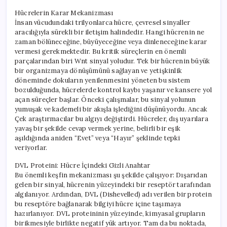
Hücrelerin Karar Mekanizması
İnsan vücudundaki trilyonlarca hücre, çevresel sinyaller
aracılığıyla sürekli bir iletişim halindedir. Hangi hücrenin ne
zaman bölüneceğine, büyüyeceğine veya dinleneceğine karar
vermesi gerekmektedir. Bu kritik süreçlerin en önemli
parçalarından biri Wnt sinyal yoludur. Tek bir hücrenin büyük
bir organizmaya dönüşümünü sağlayan ve yetişkinlik
döneminde dokuların yenilenmesini yöneten bu sistem
bozulduğunda, hücrelerde kontrol kaybı yaşanır ve kansere yol
açan süreçler başlar. Önceki çalışmalar, bu sinyal yolunun
yumuşak ve kademeli bir akışla işlediğini düşünüyordu. Ancak
Çek araştırmacılar bu algıyı değiştirdi. Hücreler, dış uyarılara
yavaş bir şekilde cevap vermek yerine, belirli bir eşik
aşıldığında aniden “Evet” veya “Hayır” şeklinde tepki
veriyorlar.
DVL Proteini: Hücre İçindeki Gizli Anahtar
Bu önemli keşfin mekanizması şu şekilde çalışıyor: Dışarıdan
gelen bir sinyal, hücrenin yüzeyindeki bir reseptör tarafından
algılanıyor. Ardından, DVL (Dishevelled) adı verilen bir protein
bu reseptöre bağlanarak bilgiyi hücre içine taşımaya
hazırlanıyor. DVL proteininin yüzeyinde, kimyasal grupların
birikmesiyle birlikte negatif yük artıyor. Tam da bu noktada,