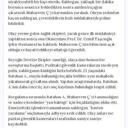
siyah kıyafetli bir kişi oturdu. Saldırgan, yaklaşık bir dakika
boyunca sessizce bekledikten sonra aniden bıçağını
çıkararak Muharrem Ç.’yi karnından yaraladı. Olayın ardından
kaçan saldırgan, çevredekilerin hızlı müdahalesiyle polise
bildirildi.
Olay yerine gelen sağlık ekipleri, yaralı gence ilk müdahaleyi
yaptıktan sonra onu Okmeydanı Prof. Dr. Cemil Taşcıoğlu
Şehir Hastanesi’ne kaldırdı. Muharrem Ç.’nin bilincinin açık
olduğu ve hayati tehlikeyi atlattığı öğrenildi.
Beyoğlu Devriye Ekipler Amirliği, olaya dair hemen bir
soruşturma başlattı. Parktaki güvenlik kameralarını inceleyen
polis, saldırganın kimliğini hızla belirledi. 23 yaşındaki
Batuhan A., olayda kullandığı bıçakla birlikte aynı mahallede
yakalanarak gözaltına alındı. Yapılan araştırmalarda, Batuhan
A.’nın daha önce üç ayrı suç kaydının bulunduğu tespit edildi.
Sorgulama sırasında Batuhan A., Muharrem Ç.’yi tanımadığını
ve sadece kendisine “yan baktığı” için bıçakladığını iddia etti.
Emniyetteki işlemleri tamamlanan saldırgan, “kasten
yaralama” suçlamasıyla adliyeye sevk edildi. Olay anları ise
parkın güvenlik kameraları tarafından saniye saniye
kaydedildi.