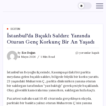
Skip
to
content
EĞITIM
İstanbul’da Bıçaklı Saldırı: Yanında
Oturan Genç Korkunç Bir An Yaşadı
İstanbul’da
By
Ece Doğan
yorumlar kapalı
Bıçaklı
14 Mayıs 2026
1 Min Read
Saldırı:
Yanında
Oturan
İstanbul’un Beyoğlu ilçesinde, Kasımpaşa’daki bir parkta
Genç
meydana gelen bıçaklı saldırı, bölgede büyük bir korku yarattı.
Korkunç
Bir
23 yaşındaki Muharrem Ç., parkta dinlenirken yanına oturan
An
bir saldırgan tarafından “yan baktığı” gerekçesiyle bıçaklandı.
Yaşadı
Olay, güvenlik kameralarına yansırken, saldırgan hızla kaçtı.
için
Pazartesi sabahı saat 10.45 civarında gerçekleşen olayda,
parktaki bir bankta yalnız oturan Muharrem Ç.’nin yanına