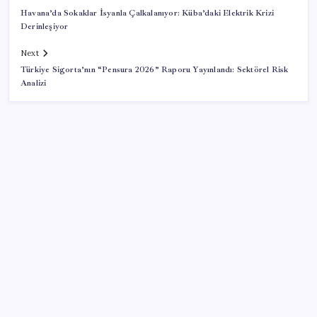
Havana’da Sokaklar İsyanla Çalkalanıyor: Küba’daki Elektrik Krizi
Derinleşiyor
Next
Türkiye Sigorta’nın “Pensura 2026” Raporu Yayınlandı: Sektörel Risk
Analizi
SON YAZILAR
Snapdragon 8 Elite Gen 5 V-Series Oyuncular İçin
Tanıtıldı
Vergide yeni dönem başladı: 30 gün içinde