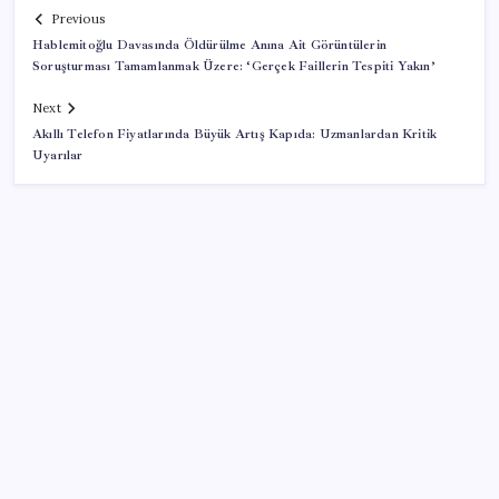
Previous
Hablemitoğlu Davasında Öldürülme Anına Ait Görüntülerin
Soruşturması Tamamlanmak Üzere: ‘Gerçek Faillerin Tespiti Yakın’
Next
Akıllı Telefon Fiyatlarında Büyük Artış Kapıda: Uzmanlardan Kritik
Uyarılar
SON YAZILAR
KOBİ’ler için akıllı üretim üssü
Sürekli maddi sorun yaşayan insanların beyni daha