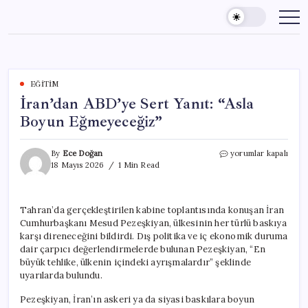
Skip
to
content
EĞITIM
İran’dan ABD’ye Sert Yanıt: “Asla
Boyun Eğmeyeceğiz”
İran’dan
By
Ece Doğan
yorumlar kapalı
ABD’ye
18 Mayıs 2026
1 Min Read
Sert
Yanıt:
“Asla
Tahran’da gerçekleştirilen kabine toplantısında konuşan İran
Boyun
Cumhurbaşkanı Mesud Pezeşkiyan, ülkesinin her türlü baskıya
Eğmeyeceğiz”
için
karşı direneceğini bildirdi. Dış politika ve iç ekonomik duruma
dair çarpıcı değerlendirmelerde bulunan Pezeşkiyan, “En
büyük tehlike, ülkenin içindeki ayrışmalardır” şeklinde
uyarılarda bulundu.
Pezeşkiyan, İran’ın askeri ya da siyasi baskılara boyun