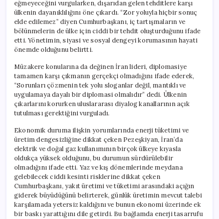
eğmeyeceğini vurgularken, dışarıdan gelen tehditlere karşı
ülkenin dayanıklılığını öne çıkardı. “Zor yoluyla hiçbir sonuç
elde edilemez” diyen Cumhurbaşkanı, iç tartışmaların ve
bölünmelerin de ülke için ciddi bir tehdit oluşturduğunu ifade
etti. Yönetimin, siyasi ve sosyal dengeyi korumasının hayati
önemde olduğunu belirtti.
Müzakere konularına da değinen İran lideri, diplomasiye
tamamen karşı çıkmanın gerçekçi olmadığını ifade ederek,
“Sorunları çözmenin tek yolu sloganlar değil, mantıklı ve
uygulamaya dayalı bir diplomasi olmalıdır” dedi. Ülkenin
çıkarlarını korurken uluslararası diyalog kanallarının açık
tutulması gerektiğini vurguladı.
Ekonomik duruma ilişkin yorumlarında enerji tüketimi ve
üretim dengesizliğine dikkat çeken Pezeşkiyan, İran’da
elektrik ve doğal gaz kullanımının birçok ülkeye kıyasla
oldukça yüksek olduğunu, bu durumun sürdürülebilir
olmadığını ifade etti. Yaz ve kış dönemlerinde meydana
gelebilecek ciddi kesinti risklerine dikkat çeken
Cumhurbaşkanı, yakıt üretimi ve tüketimi arasındaki açığın
giderek büyüdüğünü belirterek, günlük üretimin mevcut talebi
karşılamada yetersiz kaldığını ve bunun ekonomi üzerinde ek
bir baskı yarattığını dile getirdi. Bu bağlamda enerji tasarrufu