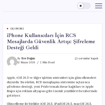
Skip
to
content
EKONOMI
iPhone Kullanıcıları İçin RCS
Mesajlarda Güvenlik Artışı: Şifreleme
Desteği Geldi
iPhone
By
Ece Doğan
yorumlar kapalı
Kullanıcıları
12 Mayıs 2026
2 Min Read
İçin
RCS
Mesajlarda
Apple, iOS 26.5 ve diğer işletim sistemleri için güncellemeleri
Güvenlik
duyurdu. Bu sürüm, RCS mesajlaşma sistemine uçtan uca
Artışı:
Şifreleme
şifreleme desteği, yeni Pride temalı duvar kağıtları ve Apple
Desteği
Maps için reklam altyapısı gibi önemli yenilikleri beraberinde
Geldi
getiriyor.
için
Güncelleme ile birlikte iOS 26.5, iPadOS 26.5, macOS 26.5,