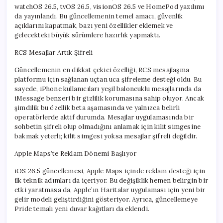
watchOS 26.5, tvOS 26.5, visionOS 26.5 ve HomePod yazılımı
da yayınlandı. Bu güncellemenin temel amacı, güvenlik
açıklarını kapatmak, bazı yeni özellikler eklemek ve
gelecekteki büyük sürümlere hazırlık yapmaktı.
RCS Mesajlar Artık Şifreli
Güncellemenin en dikkat çekici özelliği, RCS mesajlaşma
platformu için sağlanan uçtan uca şifreleme desteği oldu. Bu
sayede, iPhone kullanıcıları yeşil baloncuklu mesajlarında da
iMessage benzeri bir gizlilik korumasına sahip oluyor. Ancak
şimdilik bu özellik beta aşamasında ve yalnızca belirli
operatörlerde aktif durumda. Mesajlar uygulamasında bir
sohbetin şifreli olup olmadığını anlamak için kilit simgesine
bakmak yeterli; kilit simgesi yoksa mesajlar şifreli değildir.
Apple Maps’te Reklam Dönemi Başlıyor
iOS 26.5 güncellemesi, Apple Maps içinde reklam desteği için
ilk teknik adımları da içeriyor. Bu değişiklik hemen belirgin bir
etki yaratmasa da, Apple’ın Haritalar uygulaması için yeni bir
gelir modeli geliştirdiğini gösteriyor. Ayrıca, güncellemeye
Pride temalı yeni duvar kağıtları da eklendi.