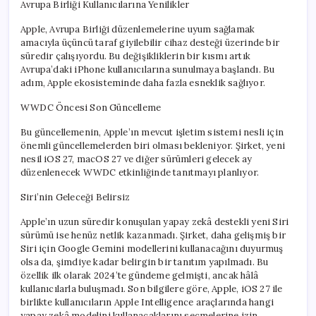
Avrupa Birliği Kullanıcılarına Yenilikler
Apple, Avrupa Birliği düzenlemelerine uyum sağlamak
amacıyla üçüncü taraf giyilebilir cihaz desteği üzerinde bir
süredir çalışıyordu. Bu değişikliklerin bir kısmı artık
Avrupa’daki iPhone kullanıcılarına sunulmaya başlandı. Bu
adım, Apple ekosisteminde daha fazla esneklik sağlıyor.
WWDC Öncesi Son Güncelleme
Bu güncellemenin, Apple’ın mevcut işletim sistemi nesli için
önemli güncellemelerden biri olması bekleniyor. Şirket, yeni
nesil iOS 27, macOS 27 ve diğer sürümleri gelecek ay
düzenlenecek WWDC etkinliğinde tanıtmayı planlıyor.
Siri’nin Geleceği Belirsiz
Apple’ın uzun süredir konuşulan yapay zekâ destekli yeni Siri
sürümü ise henüz netlik kazanmadı. Şirket, daha gelişmiş bir
Siri için Google Gemini modellerini kullanacağını duyurmuş
olsa da, şimdiye kadar belirgin bir tanıtım yapılmadı. Bu
özellik ilk olarak 2024’te gündeme gelmişti, ancak hâlâ
kullanıcılarla buluşmadı. Son bilgilere göre, Apple, iOS 27 ile
birlikte kullanıcıların Apple Intelligence araçlarında hangi
yapay zekâ modelini kullanacaklarını seçmelerine izin