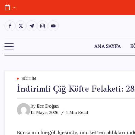
Skip
-
to
content
https://www.facebook.com/
https://twitter.com/
https://t.me/
https://www.instagram.com/
https://youtube.com/
ANA SAYFA
E
EĞITIM
İndirimli Çiğ Köfte Felaketi: 
By
Ece Doğan
15 Mayıs 2026
1 Min Read
Bursa’nın İnegöl ilçesinde, marketten aldıkları ind