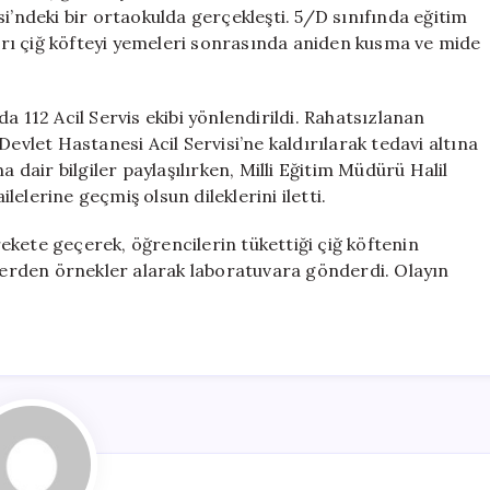
Öğrenci
i’ndeki bir ortaokulda gerçekleşti. 5/D sınıfında eğitim
Hastanelik
rı çiğ köfteyi yemeleri sonrasında aniden kusma ve mide
Oldu
için
a 112 Acil Servis ekibi yönlendirildi. Rahatsızlanan
evlet Hastanesi Acil Servisi’ne kaldırılarak tedavi altına
a dair bilgiler paylaşılırken, Milli Eğitim Müdürü Halil
elerine geçmiş olsun dileklerini iletti.
kete geçerek, öğrencilerin tükettiği çiğ köftenin
nlerden örnekler alarak laboratuvara gönderdi. Olayın