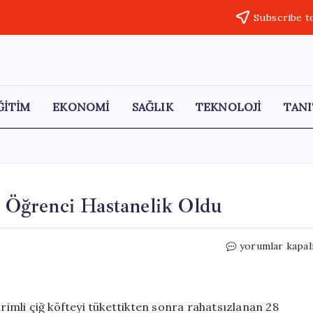
Subscribe t
ĞİTİM
EKONOMİ
SAĞLIK
TEKNOLOJİ
TANI
28 Öğrenci Hastanelik Oldu
İndirimli
yorumlar kapal
Çiğ
Köfte
Felaketi:
28
irimli çiğ köfteyi tükettikten sonra rahatsızlanan 28