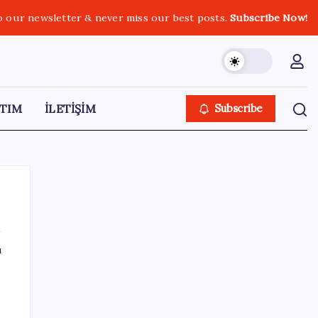
o our newsletter & never miss our best posts.
Subscribe Now!
TIM
İLETİŞİM
Subscribe
ı
SON YAZILAR
Snapdragon 8 Elite Gen 5 V-Series
Oyuncular İçin Tanıtıldı