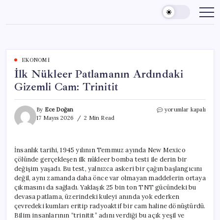
Skip
to
content
EKONOMI
İlk Nükleer Patlamanın Ardındaki
Gizemli Cam: Trinitit
İlk
By
Ece Doğan
yorumlar kapalı
Nükleer
17 Mayıs 2026
2 Min Read
Patlamanın
Ardındaki
Gizemli
İnsanlık tarihi, 1945 yılının Temmuz ayında New Mexico
Cam:
çölünde gerçekleşen ilk nükleer bomba testi ile derin bir
Trinitit
için
değişim yaşadı. Bu test, yalnızca askeri bir çağın başlangıcını
değil, aynı zamanda daha önce var olmayan maddelerin ortaya
çıkmasını da sağladı. Yaklaşık 25 bin ton TNT gücündeki bu
devasa patlama, üzerindeki kuleyi anında yok ederken
çevredeki kumları eritip radyoaktif bir cam haline dönüştürdü.
Bilim insanlarının “trinitit” adını verdiği bu açık yeşil ve