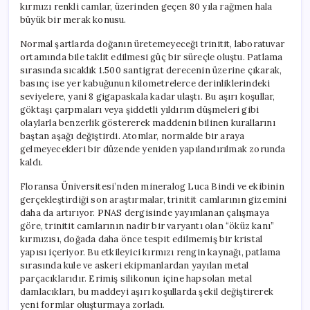
kırmızı renkli camlar, üzerinden geçen 80 yıla rağmen hala
büyük bir merak konusu.
Normal şartlarda doğanın üretemeyeceği trinitit, laboratuvar
ortamında bile taklit edilmesi güç bir süreçle oluştu. Patlama
sırasında sıcaklık 1.500 santigrat derecenin üzerine çıkarak,
basınç ise yer kabuğunun kilometrelerce derinliklerindeki
seviyelere, yani 8 gigapaskala kadar ulaştı. Bu aşırı koşullar,
göktaşı çarpmaları veya şiddetli yıldırım düşmeleri gibi
olaylarla benzerlik göstererek maddenin bilinen kurallarını
baştan aşağı değiştirdi. Atomlar, normalde bir araya
gelmeyecekleri bir düzende yeniden yapılandırılmak zorunda
kaldı.
Floransa Üniversitesi’nden mineralog Luca Bindi ve ekibinin
gerçekleştirdiği son araştırmalar, trinitit camlarının gizemini
daha da artırıyor. PNAS dergisinde yayımlanan çalışmaya
göre, trinitit camlarının nadir bir varyantı olan “öküz kanı”
kırmızısı, doğada daha önce tespit edilmemiş bir kristal
yapısı içeriyor. Bu etkileyici kırmızı rengin kaynağı, patlama
sırasında kule ve askeri ekipmanlardan yayılan metal
parçacıklarıdır. Erimiş silikonun içine hapsolan metal
damlacıkları, bu maddeyi aşırı koşullarda şekil değiştirerek
yeni formlar oluşturmaya zorladı.