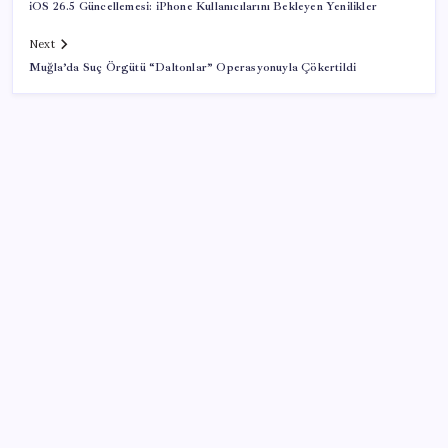
iOS 26.5 Güncellemesi: iPhone Kullanıcılarını Bekleyen Yenilikler
Next
Muğla’da Suç Örgütü “Daltonlar” Operasyonuyla Çökertildi
SON YAZILAR
Citi, üçüncü çeyrek petrol tahminini yükseltti
ABD’de kısa vadeli enflasyon beklentisi geriledi
Gökhan Günaydın: ‘Seçimden kaçmasınlar. Sokağa
çıksınlar, görelim onları’
ING’den dolar/TL tahmini