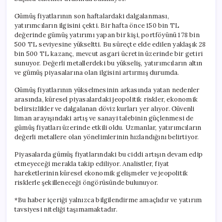
Gümüş fiyatlarının son haftalardaki dalgalanması,
yatırımcıların ilgisini çekti. Bir hafta önce 150 bin TL
değerinde gümüş yatırımı yapan bir kişi, portföyünü 178 bin
500 TL seviyesine yükseltti. Bu süreçte elde edilen yaklaşık 28
bin 500 TL kazanç, mevcut asgari ücretin üzerinde bir getiri
sunuyor. Değerli metallerdeki bu yükseliş, yatırımcıların altın
ve gümüş piyasalarına olan ilgisini artırmış durumda.
Gümüş fiyatlarının yükselmesinin arkasında yatan nedenler
arasında, küresel piyasalardaki jeopolitik riskler, ekonomik
belirsizlikler ve dalgalanan döviz kurları yer alıyor. Güvenli
liman arayışındaki artış ve sanayi talebinin güçlenmesi de
gümüş fiyatları üzerinde etkili oldu. Uzmanlar, yatırımcıların
değerli metallere olan yönelimlerinin hızlandığını belirtiyor.
Piyasalarda gümüş fiyatlarındaki bu ciddi artışın devam edip
etmeyeceği merakla takip ediliyor. Analistler, fiyat
hareketlerinin küresel ekonomik gelişmeler ve jeopolitik
risklerle şekilleneceği öngörüsünde bulunuyor.
*Bu haber içeriği yalnızca bilgilendirme amaçlıdır ve yatırım
tavsiyesi niteliği taşımamaktadır.