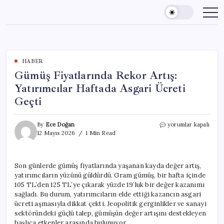
Skip
to
content
HABER
Gümüş Fiyatlarında Rekor Artış:
Yatırımcılar Haftada Asgari Ücreti
Geçti
Gümüş
By
Ece Doğan
yorumlar kapalı
Fiyatlarında
12 Mayıs 2026
1 Min Read
Rekor
Artış:
Yatırımcılar
Son günlerde gümüş fiyatlarında yaşanan kayda değer artış,
Haftada
yatırımcıların yüzünü güldürdü. Gram gümüş, bir hafta içinde
Asgari
Ücreti
105 TL’den 125 TL’ye çıkarak yüzde 19’luk bir değer kazanımı
Geçti
sağladı. Bu durum, yatırımcıların elde ettiği kazancın asgari
için
ücreti aşmasıyla dikkat çekti. Jeopolitik gerginlikler ve sanayi
sektöründeki güçlü talep, gümüşün değer artışını destekleyen
başlıca etkenler arasında bulunuyor.