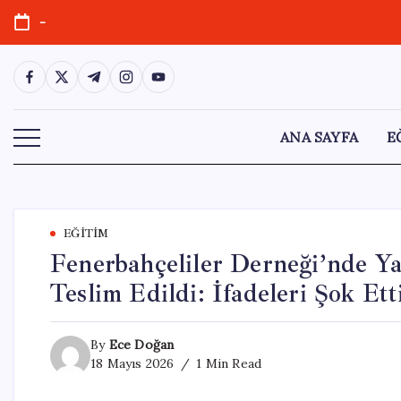
Skip
-
to
content
https://www.facebook.com/
https://twitter.com/
https://t.me/
https://www.instagram.com/
https://youtube.com/
ANA SAYFA
E
EĞITIM
Fenerbahçeliler Derneği’nde Ya
Teslim Edildi: İfadeleri Şok Ett
By
Ece Doğan
18 Mayıs 2026
1 Min Read