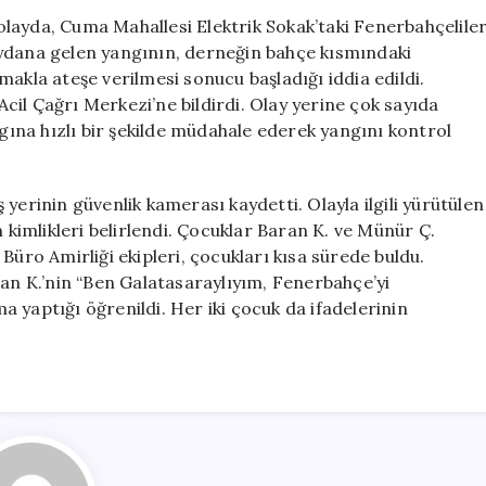
İki
layda, Cuma Mahallesi Elektrik Sokak’taki Fenerbahçelile
Çocuk
eydana gelen yangının, derneğin bahçe kısmındaki
Ailelerine
akla ateşe verilmesi sonucu başladığı iddia edildi.
Teslim
il Çağrı Merkezi’ne bildirdi. Olay yerine çok sayıda
Edildi:
 yangına hızlı bir şekilde müdahale ederek yangını kontrol
İfadeleri
Şok
Etti
iş yerinin güvenlik kamerası kaydetti. Olayla ilgili yürütülen
için
imlikleri belirlendi. Çocuklar Baran K. ve Münür Ç.
Büro Amirliği ekipleri, çocukları kısa sürede buldu.
ran K.’nin “Ben Galatasaraylıyım, Fenerbahçe’yi
 yaptığı öğrenildi. Her iki çocuk da ifadelerinin