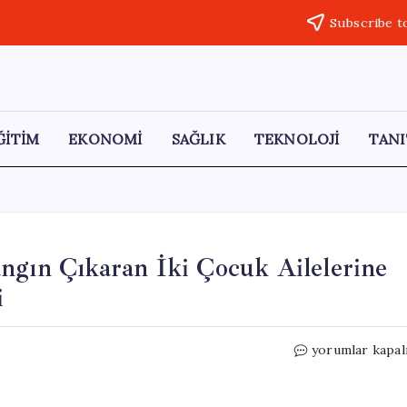
Subscribe t
ĞİTİM
EKONOMİ
SAĞLIK
TEKNOLOJİ
TANI
ngın Çıkaran İki Çocuk Ailelerine
i
Fenerbahçelile
yorumlar kapal
Derneği’nde
Yangın
Çıkaran