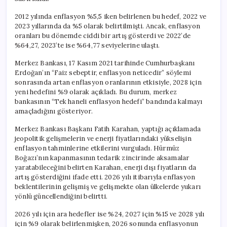
için
2012 yılında enflasyon %5,5 iken belirlenen bu hedef, 2022 ve
2023 yıllarında da %5 olarak belirtilmişti. Ancak, enflasyon
oranları bu dönemde ciddi bir artış gösterdi ve 2022’de
%64,27, 2023’te ise %64,77 seviyelerine ulaştı.
Merkez Bankası, 17 Kasım 2021 tarihinde Cumhurbaşkanı
Erdoğan’ın “Faiz sebeptir, enflasyon neticedir” söylemi
sonrasında artan enflasyon oranlarının etkisiyle, 2028 için
yeni hedefini %9 olarak açıkladı. Bu durum, merkez
bankasının “Tek haneli enflasyon hedefi” bandında kalmayı
amaçladığını gösteriyor.
Merkez Bankası Başkanı Fatih Karahan, yaptığı açıklamada
jeopolitik gelişmelerin ve enerji fiyatlarındaki yükselişin
enflasyon tahminlerine etkilerini vurguladı. Hürmüz
Boğazı’nın kapanmasının tedarik zincirinde aksamalar
yaratabileceğini belirten Karahan, enerji dışı fiyatların da
artış gösterdiğini ifade etti. 2026 yılı itibarıyla enflasyon
beklentilerinin gelişmiş ve gelişmekte olan ülkelerde yukarı
yönlü güncellendiğini belirtti.
2026 yılı için ara hedefler ise %24, 2027 için %15 ve 2028 yılı
için %9 olarak belirlenmişken, 2026 sonunda enflasyonun