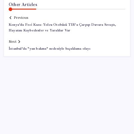
Other Articles
Previous
Konya’da Feci Kaza: Yolcu Otobüsü TIR’a Çarpıp Duvara Sıvaştı,
Hayatını Kaybedenler ve Yaralılar Var
Next
İstanbul’da “yan bakma” nedeniyle bıçaklama olayı
SON YAZILAR
Snapdragon 8 Elite Gen 5 V-Series Oyuncular İçin