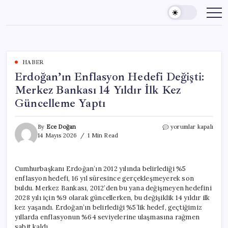
Skip
to
content
HABER
Erdoğan’ın Enflasyon Hedefi Değişti:
Merkez Bankası 14 Yıldır İlk Kez
Güncelleme Yaptı
Erdoğan’ın
By
Ece Doğan
yorumlar kapalı
Enflasyon
14 Mayıs 2026
1 Min Read
Hedefi
Değişti:
Merkez
Cumhurbaşkanı Erdoğan’ın 2012 yılında belirlediği %5
Bankası
enflasyon hedefi, 16 yıl süresince gerçekleşmeyerek son
14
Yıldır
buldu. Merkez Bankası, 2012’den bu yana değişmeyen hedefini
İlk
2028 yılı için %9 olarak güncellerken, bu değişiklik 14 yıldır ilk
Kez
kez yaşandı. Erdoğan’ın belirlediği %5’lik hedef, geçtiğimiz
Güncelleme
yıllarda enflasyonun %64 seviyelerine ulaşmasına rağmen
Yaptı
sabit kaldı.