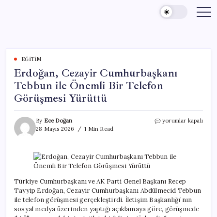
Skip
to
content
EĞITIM
Erdoğan, Cezayir Cumhurbaşkanı
Tebbun ile Önemli Bir Telefon
Görüşmesi Yürüttü
Erdoğan,
By
Ece Doğan
yorumlar kapalı
Cezayir
28 Mayıs 2026
1 Min Read
Cumhurbaşkanı
Tebbun
ile
Önemli
Bir
Telefon
Türkiye Cumhurbaşkanı ve AK Parti Genel Başkanı Recep
Görüşmesi
Tayyip Erdoğan, Cezayir Cumhurbaşkanı Abdülmecid Tebbun
Yürüttü
ile telefon görüşmesi gerçekleştirdi. İletişim Başkanlığı’nın
için
sosyal medya üzerinden yaptığı açıklamaya göre, görüşmede