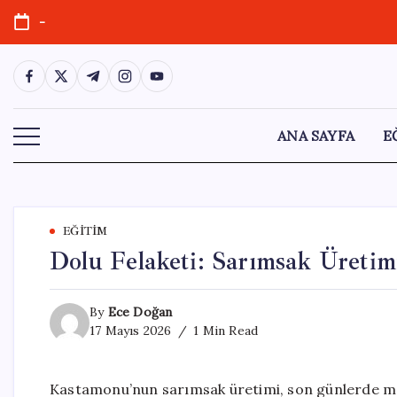
Skip
-
to
content
https://www.facebook.com/
https://twitter.com/
https://t.me/
https://www.instagram.com/
https://youtube.com/
ANA SAYFA
E
EĞITIM
Dolu Felaketi: Sarımsak Üretim
By
Ece Doğan
17 Mayıs 2026
1 Min Read
Kastamonu’nun sarımsak üretimi, son günlerde mey