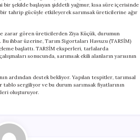
50
 bir şekilde başlayan şiddetli yağmur, kısa süre içerisinde
Hasar
bir tahrip gücüyle etkileyerek sarımsak üreticilerine ağır
Tespit
Edildi
için
üde zarar gören üreticilerden Ziya Küçük, durumun
u. Bu ihbar üzerine, Tarım Sigortaları Havuzu (TARSİM)
eleme başlattı. TARSİM eksperleri, tarlalarda
t çalışmaları sonucunda, sarımsak ekili alanların yarısının
nın ardından destek bekliyor. Yapılan tespitler, tarımsal
ir tablo sergiliyor ve bu durum sarımsak fiyatlarının
leri oluşturuyor.