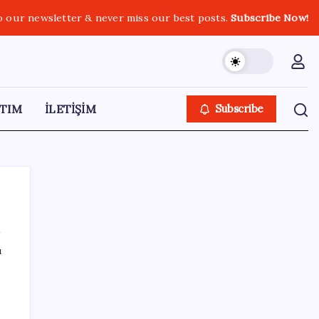
o our newsletter & never miss our best posts.
Subscribe Now!
TIM
İLETİŞİM
Subscribe
ı
SON YAZILAR
Snapdragon 8 Elite Gen 5 V-Series
Oyuncular İçin Tanıtıldı