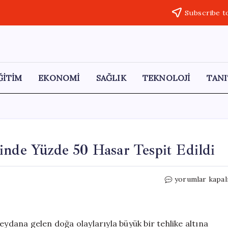
Subscribe t
ĞİTİM
EKONOMİ
SAĞLIK
TEKNOLOJİ
TANI
inde Yüzde 50 Hasar Tespit Edildi
Dolu
yorumlar kapal
Felaketi:
Sarımsak
Üretiminde
Yüzde
dana gelen doğa olaylarıyla büyük bir tehlike altına