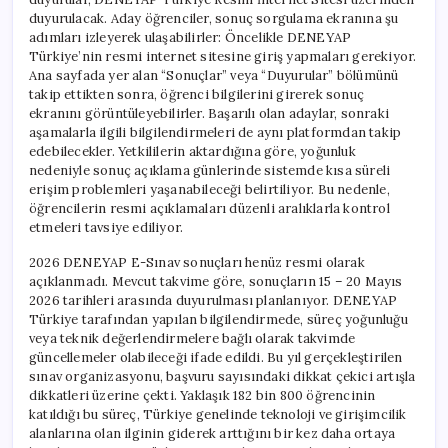
duyurulacak. Aday öğrenciler, sonuç sorgulama ekranına şu
adımları izleyerek ulaşabilirler: Öncelikle DENEYAP
Türkiye’nin resmi internet sitesine giriş yapmaları gerekiyor.
Ana sayfada yer alan “Sonuçlar” veya “Duyurular” bölümünü
takip ettikten sonra, öğrenci bilgilerini girerek sonuç
ekranını görüntüleyebilirler. Başarılı olan adaylar, sonraki
aşamalarla ilgili bilgilendirmeleri de aynı platformdan takip
edebilecekler. Yetkililerin aktardığına göre, yoğunluk
nedeniyle sonuç açıklama günlerinde sistemde kısa süreli
erişim problemleri yaşanabileceği belirtiliyor. Bu nedenle,
öğrencilerin resmi açıklamaları düzenli aralıklarla kontrol
etmeleri tavsiye ediliyor.
2026 DENEYAP E-Sınav sonuçları henüz resmi olarak
açıklanmadı. Mevcut takvime göre, sonuçların 15 – 20 Mayıs
2026 tarihleri arasında duyurulması planlanıyor. DENEYAP
Türkiye tarafından yapılan bilgilendirmede, süreç yoğunluğu
veya teknik değerlendirmelere bağlı olarak takvimde
güncellemeler olabileceği ifade edildi. Bu yıl gerçekleştirilen
sınav organizasyonu, başvuru sayısındaki dikkat çekici artışla
dikkatleri üzerine çekti. Yaklaşık 182 bin 800 öğrencinin
katıldığı bu süreç, Türkiye genelinde teknoloji ve girişimcilik
alanlarına olan ilginin giderek arttığını bir kez daha ortaya