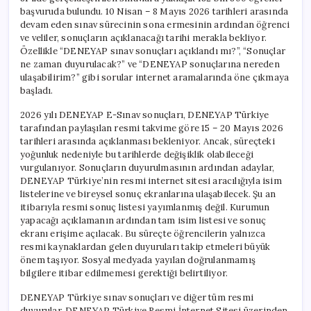
başvuruda bulundu. 10 Nisan – 8 Mayıs 2026 tarihleri arasında
devam eden sınav sürecinin sona ermesinin ardından öğrenci
ve veliler, sonuçların açıklanacağı tarihi merakla bekliyor.
Özellikle “DENEYAP sınav sonuçları açıklandı mı?”, “Sonuçlar
ne zaman duyurulacak?” ve “DENEYAP sonuçlarına nereden
ulaşabilirim?” gibi sorular internet aramalarında öne çıkmaya
başladı.
2026 yılı DENEYAP E-Sınav sonuçları, DENEYAP Türkiye
tarafından paylaşılan resmi takvime göre 15 – 20 Mayıs 2026
tarihleri arasında açıklanması bekleniyor. Ancak, süreçteki
yoğunluk nedeniyle bu tarihlerde değişiklik olabileceği
vurgulanıyor. Sonuçların duyurulmasının ardından adaylar,
DENEYAP Türkiye’nin resmi internet sitesi aracılığıyla isim
listelerine ve bireysel sonuç ekranlarına ulaşabilecek. Şu an
itibarıyla resmi sonuç listesi yayımlanmış değil. Kurumun
yapacağı açıklamanın ardından tam isim listesi ve sonuç
ekranı erişime açılacak. Bu süreçte öğrencilerin yalnızca
resmi kaynaklardan gelen duyuruları takip etmeleri büyük
önem taşıyor. Sosyal medyada yayılan doğrulanmamış
bilgilere itibar edilmemesi gerektiği belirtiliyor.
DENEYAP Türkiye sınav sonuçları ve diğer tüm resmi
duyurular, DENEYAP Türkiye Resmi İnternet Sitesi üzerinden