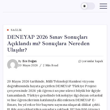
Skip
to
content
SAĞLIK
DENEYAP 2026 Sınav Sonuçları
Açıklandı mı? Sonuçlara Nereden
Ulaşılır?
DENEYAP
By
Ece Doğan
yorumlar kapalı
2026
20 Mayıs 2026
2 Min Read
Sınav
Sonuçları
Açıklandı
20 Mayıs 2026 tarihinde, Milli Teknoloji Hamlesi vizyonu
mı?
doğrultusunda hayata geçirilen DENEYAP Türkiye Projesi
Sonuçlara
Nereden
çerçevesinde 2026 yılı öğrenci seçme süreci büyük bir ilgiyle
Ulaşılır?
tamamlandı. Türkiye genelinde teknolojiye ilgi duyan ortaokul
için
ve lise öğrencilerinin katılımıyla düzenlenen DENEYAP E-
Sınavı, bu yıl rekor bir başvuru sayısına ulaşarak dikkat çekti.
81 ilde gerçekleştirilen sınavlara yaklaşık 182 bin 800 öğrenci