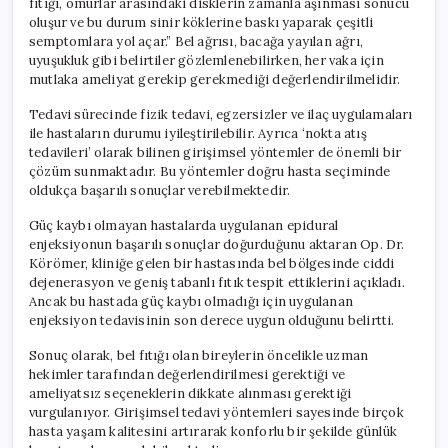
fıtığı, omurlar arasındaki disklerin zamanla aşınması sonucu
oluşur ve bu durum sinir köklerine baskı yaparak çeşitli
semptomlara yol açar.” Bel ağrısı, bacağa yayılan ağrı,
uyuşukluk gibi belirtiler gözlemlenebilirken, her vaka için
mutlaka ameliyat gerekip gerekmediği değerlendirilmelidir.
Tedavi sürecinde fizik tedavi, egzersizler ve ilaç uygulamaları
ile hastaların durumu iyileştirilebilir. Ayrıca ‘nokta atış
tedavileri’ olarak bilinen girişimsel yöntemler de önemli bir
çözüm sunmaktadır. Bu yöntemler doğru hasta seçiminde
oldukça başarılı sonuçlar verebilmektedir.
Güç kaybı olmayan hastalarda uygulanan epidural
enjeksiyonun başarılı sonuçlar doğurduğunu aktaran Op. Dr.
Körömer, kliniğe gelen bir hastasında bel bölgesinde ciddi
dejenerasyon ve geniş tabanlı fıtık tespit ettiklerini açıkladı.
Ancak bu hastada güç kaybı olmadığı için uygulanan
enjeksiyon tedavisinin son derece uygun olduğunu belirtti.
Sonuç olarak, bel fıtığı olan bireylerin öncelikle uzman
hekimler tarafından değerlendirilmesi gerektiği ve
ameliyatsız seçeneklerin dikkate alınması gerektiği
vurgulanıyor. Girişimsel tedavi yöntemleri sayesinde birçok
hasta yaşam kalitesini artırarak konforlu bir şekilde günlük