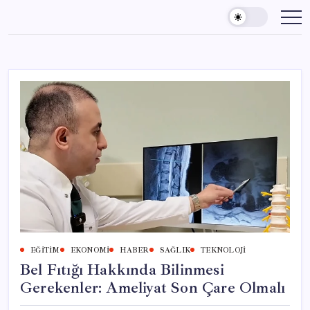
Skip
to
content
EĞITIM
EKONOMI
HABER
SAĞLIK
TEKNOLOJI
Bel Fıtığı Hakkında Bilinmesi
Gerekenler: Ameliyat Son Çare Olmalı