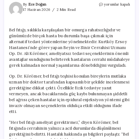
Bel
By
Ece Doğan
yorumlar kapalı
Fıtığı
17 Haziran 2026
2 Min Read
Hakkında
Bilinmesi
Gerekenler:
Bel fıtığı, sıklıkla karşılaşılan bir omurga rahatsızlığıdır ve
Ameliyat
günümüzde birçok hasta bu durumla başa çıkmak için
Son
Çare
alternatif tedavi yöntemlerine yönelmektedir. Kurtköy Ersoy
Olmalı
Hastanesi’nde görev yapan Beyin ve Sinir Cerrahisi Uzmanı
için
Op. Dr. Ali Körömer, ameliyatsız tedavi seçeneklerinin önemli
avantajlar sunduğunu belirterek hastaların cerrahi müdahaleye
gerek kalmadan normal yaşamlarına dönebildiğini vurguladı.
Op. Dr. Körömer, bel fıtığı teşhisi konulan bireylerin mutlaka
uzman bir doktor tarafından kapsamlı bir şekilde incelenmesi
gerektiğine dikkat çekti. Özellikle fizik tedaviye yanıt
vermeyen, ancak bacaklarında güç kaybı bulunmayan şiddetli
bel ağrısı çeken hastalar için epidural enjeksiyon yöntemi gibi
invaziv olmayan seçeneklerin oldukça etkili olduğunu ifade
etti.
“Her bel fıtığı ameliyat gerektirmez,” diyen Körömer, bel
fıtığında cerrahinin yalnızca acil durumlarda düşünülmesi
gerektiğini belirtti. Hastalık hakkında şu bilgileri paylaştı: “Bel