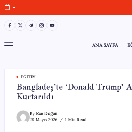
Skip
-
to
content
https://www.facebook.com/
https://twitter.com/
https://t.me/
https://www.instagram.com/
https://youtube.com/
ANA SAYFA
E
EĞITIM
Bangladeş’te ‘Donald Trump’ 
Kurtarıldı
By
Ece Doğan
28 Mayıs 2026
1 Min Read