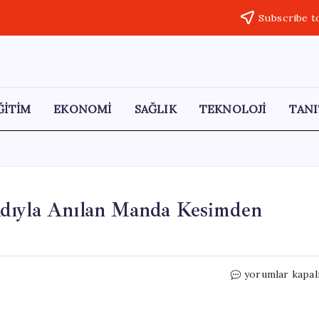
Subscribe t
ĞİTİM
EKONOMİ
SAĞLIK
TEKNOLOJİ
TANI
Adıyla Anılan Manda Kesimden
Bangladeş’te
yorumlar kapal
‘Donald
Trump’
Adıyla