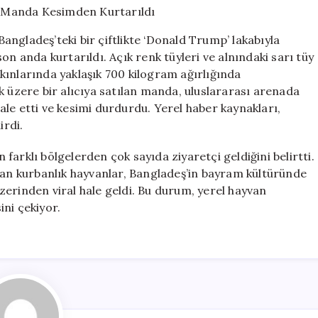
Anılan
Manda
ngladeş’teki bir çiftlikte ‘Donald Trump’ lakabıyla
Kesimden
on anda kurtarıldı. Açık renk tüyleri ve alnındaki sarı tüy
Kurtarıldı
kınlarında yaklaşık 700 kilogram ağırlığında
için
k üzere bir alıcıya satılan manda, uluslararası arenada
le etti ve kesimi durdurdu. Yerel haber kaynakları,
irdi.
arklı bölgelerden çok sayıda ziyaretçi geldiğini belirtti.
ılan kurbanlık hayvanlar, Bangladeş’in bayram kültüründe
erinden viral hale geldi. Bu durum, yerel hayvan
ini çekiyor.