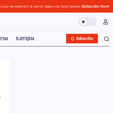
o our newsletter & never miss our best posts.
Subscribe Now!
TIM
İLETİŞİM
Subscribe
SON YAZILAR
ı
AB’den Ar-Ge’ye 130 milyar euroluk kaynak