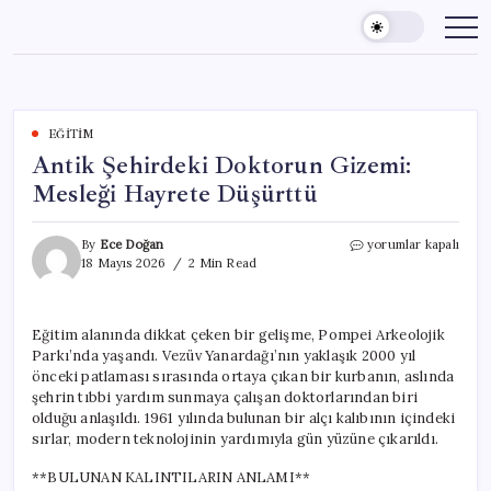
Skip
to
content
EĞITIM
Antik Şehirdeki Doktorun Gizemi:
Mesleği Hayrete Düşürttü
Antik
By
Ece Doğan
yorumlar kapalı
Şehirdeki
18 Mayıs 2026
2 Min Read
Doktorun
Gizemi:
Mesleği
Eğitim alanında dikkat çeken bir gelişme, Pompei Arkeolojik
Hayrete
Parkı’nda yaşandı. Vezüv Yanardağı’nın yaklaşık 2000 yıl
Düşürttü
için
önceki patlaması sırasında ortaya çıkan bir kurbanın, aslında
şehrin tıbbi yardım sunmaya çalışan doktorlarından biri
olduğu anlaşıldı. 1961 yılında bulunan bir alçı kalıbının içindeki
sırlar, modern teknolojinin yardımıyla gün yüzüne çıkarıldı.
**BULUNAN KALINTILARIN ANLAMI**