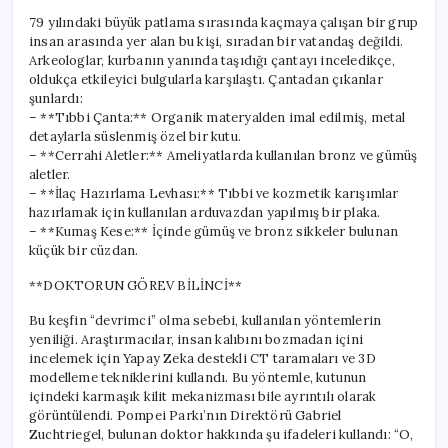
79 yılındaki büyük patlama sırasında kaçmaya çalışan bir grup
insan arasında yer alan bu kişi, sıradan bir vatandaş değildi.
Arkeologlar, kurbanın yanında taşıdığı çantayı inceledikçe,
oldukça etkileyici bulgularla karşılaştı. Çantadan çıkanlar
şunlardı:
– **Tıbbi Çanta:** Organik materyalden imal edilmiş, metal
detaylarla süslenmiş özel bir kutu.
– **Cerrahi Aletler:** Ameliyatlarda kullanılan bronz ve gümüş
aletler.
– **İlaç Hazırlama Levhası:** Tıbbi ve kozmetik karışımlar
hazırlamak için kullanılan arduvazdan yapılmış bir plaka.
– **Kumaş Kese:** İçinde gümüş ve bronz sikkeler bulunan
küçük bir cüzdan.
**DOKTORUN GÖREV BİLİNCİ**
Bu keşfin “devrimci” olma sebebi, kullanılan yöntemlerin
yeniliği. Araştırmacılar, insan kalıbını bozmadan içini
incelemek için Yapay Zeka destekli CT taramaları ve 3D
modelleme tekniklerini kullandı. Bu yöntemle, kutunun
içindeki karmaşık kilit mekanizması bile ayrıntılı olarak
görüntülendi. Pompei Parkı’nın Direktörü Gabriel
Zuchtriegel, bulunan doktor hakkında şu ifadeleri kullandı: “O,