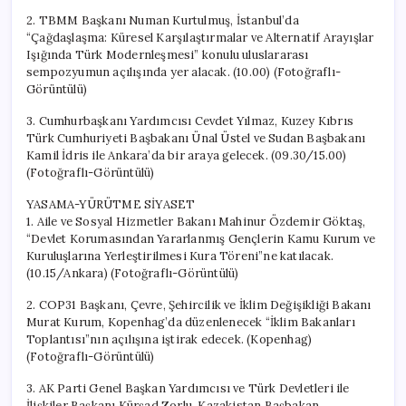
2. TBMM Başkanı Numan Kurtulmuş, İstanbul’da
“Çağdaşlaşma: Küresel Karşılaştırmalar ve Alternatif Arayışlar
Işığında Türk Modernleşmesi” konulu uluslararası
sempozyumun açılışında yer alacak. (10.00) (Fotoğraflı-
Görüntülü)
3. Cumhurbaşkanı Yardımcısı Cevdet Yılmaz, Kuzey Kıbrıs
Türk Cumhuriyeti Başbakanı Ünal Üstel ve Sudan Başbakanı
Kamil İdris ile Ankara’da bir araya gelecek. (09.30/15.00)
(Fotoğraflı-Görüntülü)
YASAMA-YÜRÜTME SİYASET
1. Aile ve Sosyal Hizmetler Bakanı Mahinur Özdemir Göktaş,
“Devlet Korumasından Yararlanmış Gençlerin Kamu Kurum ve
Kuruluşlarına Yerleştirilmesi Kura Töreni”ne katılacak.
(10.15/Ankara) (Fotoğraflı-Görüntülü)
2. COP31 Başkanı, Çevre, Şehircilik ve İklim Değişikliği Bakanı
Murat Kurum, Kopenhag’da düzenlenecek “İklim Bakanları
Toplantısı”nın açılışına iştirak edecek. (Kopenhag)
(Fotoğraflı-Görüntülü)
3. AK Parti Genel Başkan Yardımcısı ve Türk Devletleri ile
İlişkiler Başkanı Kürşad Zorlu, Kazakistan Başbakan