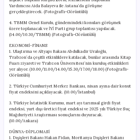
Yardımcısı Aida Balayeva ile Astana’da görüşme
gerçekleştirecek. (Fotoğraflı-Görüntülü)
4. TBMM Genel Kurulu, gündemindeki konuları görüşmek
üzere toplanacak ve İYİ Parti grup toplantısı yapılacak.
(14.00/10.30/TBMM) (Fotoğraflı-Görüntülü)
EKONOMİ-FİNANS
1. Ulaştırma ve Altyapı Bakanı Abdulkadir Uraloğlu,
Trabzon’da çeşitli etkinliklere katılacak, bunlar arasında Kitap
Fuarı ziyareti ve Trabzon Üniversitesi’nin kuruluş etkinlikleri
yer alıyor. (10.00/11.00/14.00/15.30/17.00/18.00) (Fotoğraflı-
Görüntülü)
2. Türkiye Cumhuriyet Merkez Bankası, nisan ayına dair konut
fiyat endeksini açıklayacak. (10.00/İstanbul)
3. Türkiye İstatistik Kurumu, mart ayı tarımsal girdi fiyat
endeksi, yurt dışı üretici fiyat endeksi ve 2025 yılı Türkiye Suç
Mağduriyeti Araştırması sonuçlarını duyuracak.
(10.00/Ankara)
DÜNYA-DİPLOMASİ
1. Dışişleri Bakanı Hakan Fidan, Moritanya Dışişleri Bakanı