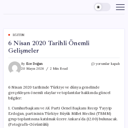
Skip
to
content
EĞITIM
6 Nisan 2020 Tarihli Önemli
Gelişmeler
6
By
Ece Doğan
yorumlar kapalı
Nisan
20 Mayıs 2026
2 Min Read
2020
Tarihli
Önemli
6 Nisan 2020 tarihinde Türkiye ve dünya genelinde
Gelişmeler
gerçekleşen önemli olaylar ve toplantılar hakkında güncel
için
bilgiler:
1. Cumhurbaşkanı ve AK Parti Genel Başkanı Recep Tayyip
Erdoğan, partisinin Türkiye Büyük Millet Meclisi (TBMM)
grup toplantısına katılmak üzere Ankara’da (12.00) bulunacak.
(Fotoğraflı-Görüntülü)