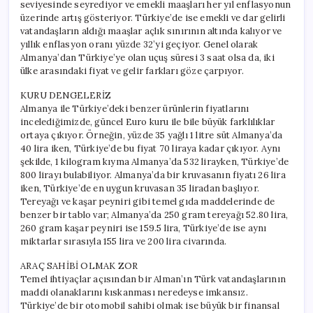
seviyesinde seyrediyor ve emekli maaşları her yıl enflasyonun
üzerinde artış gösteriyor. Türkiye’de ise emekli ve dar gelirli
vatandaşların aldığı maaşlar açlık sınırının altında kalıyor ve
yıllık enflasyon oranı yüzde 32’yi geçiyor. Genel olarak
Almanya’dan Türkiye’ye olan uçuş süresi 3 saat olsa da, iki
ülke arasındaki fiyat ve gelir farkları göze çarpıyor.
KURU DENGELERİZ
Almanya ile Türkiye’deki benzer ürünlerin fiyatlarını
incelediğimizde, güncel Euro kuru ile bile büyük farklılıklar
ortaya çıkıyor. Örneğin, yüzde 35 yağlı 1 litre süt Almanya’da
40 lira iken, Türkiye’de bu fiyat 70 liraya kadar çıkıyor. Aynı
şekilde, 1 kilogram kıyma Almanya’da 532 lirayken, Türkiye’de
800 lirayı bulabiliyor. Almanya’da bir kruvasanın fiyatı 26 lira
iken, Türkiye’de en uygun kruvasan 35 liradan başlıyor.
Tereyağı ve kaşar peyniri gibi temel gıda maddelerinde de
benzer bir tablo var; Almanya’da 250 gram tereyağı 52.80 lira,
260 gram kaşar peyniri ise 159.5 lira, Türkiye’de ise aynı
miktarlar sırasıyla 155 lira ve 200 lira civarında.
ARAÇ SAHİBİ OLMAK ZOR
Temel ihtiyaçlar açısından bir Alman’ın Türk vatandaşlarının
maddi olanaklarını kıskanması neredeyse imkansız.
Türkiye’de bir otomobil sahibi olmak ise büyük bir finansal