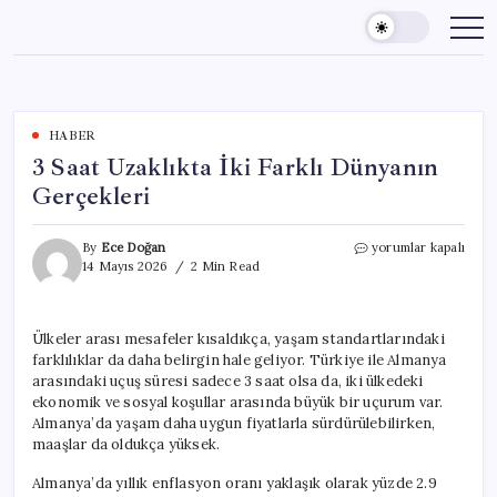
Skip
to
content
HABER
3 Saat Uzaklıkta İki Farklı Dünyanın
Gerçekleri
3
By
Ece Doğan
yorumlar kapalı
Saat
14 Mayıs 2026
2 Min Read
Uzaklıkta
İki
Farklı
Ülkeler arası mesafeler kısaldıkça, yaşam standartlarındaki
Dünyanın
farklılıklar da daha belirgin hale geliyor. Türkiye ile Almanya
Gerçekleri
için
arasındaki uçuş süresi sadece 3 saat olsa da, iki ülkedeki
ekonomik ve sosyal koşullar arasında büyük bir uçurum var.
Almanya’da yaşam daha uygun fiyatlarla sürdürülebilirken,
maaşlar da oldukça yüksek.
Almanya’da yıllık enflasyon oranı yaklaşık olarak yüzde 2.9