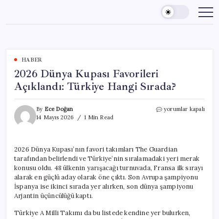
Skip
to
content
HABER
2026 Dünya Kupası Favorileri
Açıklandı: Türkiye Hangi Sırada?
2026
By
Ece Doğan
yorumlar kapalı
Dünya
14 Mayıs 2026
1 Min Read
Kupası
Favorileri
Açıklandı:
2026 Dünya Kupası’nın favori takımları The Guardian
Türkiye
tarafından belirlendi ve Türkiye’nin sıralamadaki yeri merak
Hangi
Sırada?
konusu oldu. 48 ülkenin yarışacağı turnuvada, Fransa ilk sırayı
için
alarak en güçlü aday olarak öne çıktı. Son Avrupa şampiyonu
İspanya ise ikinci sırada yer alırken, son dünya şampiyonu
Arjantin üçüncülüğü kaptı.
Türkiye A Milli Takımı da bu listede kendine yer bulurken,