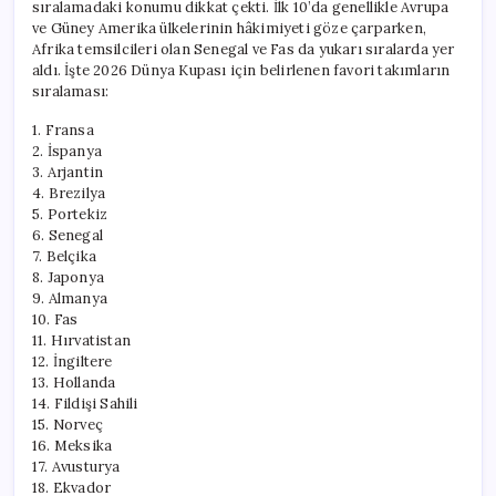
sıralamadaki konumu dikkat çekti. İlk 10’da genellikle Avrupa
ve Güney Amerika ülkelerinin hâkimiyeti göze çarparken,
Afrika temsilcileri olan Senegal ve Fas da yukarı sıralarda yer
aldı. İşte 2026 Dünya Kupası için belirlenen favori takımların
sıralaması:
1. Fransa
2. İspanya
3. Arjantin
4. Brezilya
5. Portekiz
6. Senegal
7. Belçika
8. Japonya
9. Almanya
10. Fas
11. Hırvatistan
12. İngiltere
13. Hollanda
14. Fildişi Sahili
15. Norveç
16. Meksika
17. Avusturya
18. Ekvador