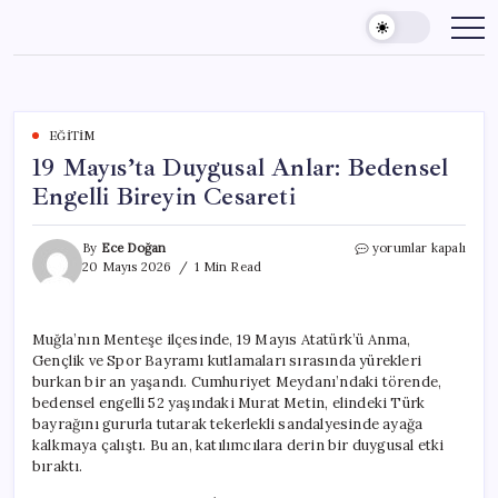
Skip
to
content
EĞITIM
19 Mayıs’ta Duygusal Anlar: Bedensel
Engelli Bireyin Cesareti
19
By
Ece Doğan
yorumlar kapalı
Mayıs’ta
20 Mayıs 2026
1 Min Read
Duygusal
Anlar:
Bedensel
Muğla’nın Menteşe ilçesinde, 19 Mayıs Atatürk’ü Anma,
Engelli
Gençlik ve Spor Bayramı kutlamaları sırasında yürekleri
Bireyin
Cesareti
burkan bir an yaşandı. Cumhuriyet Meydanı’ndaki törende,
için
bedensel engelli 52 yaşındaki Murat Metin, elindeki Türk
bayrağını gururla tutarak tekerlekli sandalyesinde ayağa
kalkmaya çalıştı. Bu an, katılımcılara derin bir duygusal etki
bıraktı.