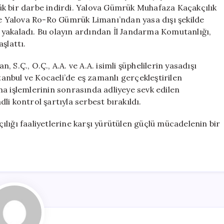
Gözaltı,
ük bir darbe indirdi. Yalova Gümrük Muhafaza Kaçakçılık
3
nde Yalova Ro-Ro Gümrük Limanı’ndan yasa dışı şekilde
Tutuklama
yakaladı. Bu olayın ardından İl Jandarma Komutanlığı,
için
şlattı.
n, S.Ç., O.Ç., A.A. ve A.A. isimli şüphelilerin yasadışı
stanbul ve Kocaeli’de eş zamanlı gerçekleştirilen
a işlemlerinin sonrasında adliyeye sevk edilen
dli kontrol şartıyla serbest bırakıldı.
lığı faaliyetlerine karşı yürütülen güçlü mücadelenin bir