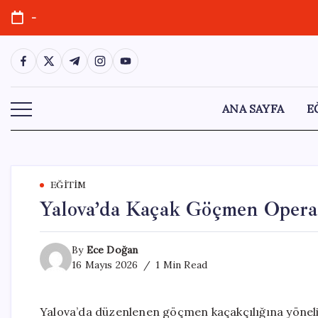
Skip
-
to
content
https://www.facebook.com/
https://twitter.com/
https://t.me/
https://www.instagram.com/
https://youtube.com/
ANA SAYFA
E
EĞITIM
Yalova’da Kaçak Göçmen Operas
By
Ece Doğan
16 Mayıs 2026
1 Min Read
Yalova’da düzenlenen göçmen kaçakçılığına yöneli