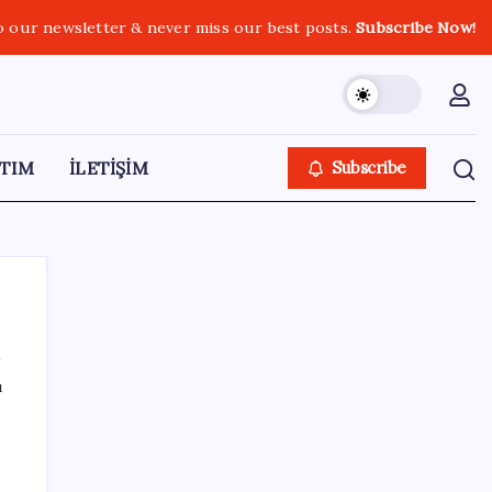
o our newsletter & never miss our best posts.
Subscribe Now!
TIM
İLETİŞİM
Subscribe
ı
SON YAZILAR
ABD tarım dışı istihdam verisinde negatif
sürpriz