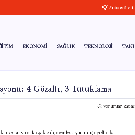
Subscribe t
ĞİTİM
EKONOMİ
SAĞLIK
TEKNOLOJİ
TANI
yonu: 4 Gözaltı, 3 Tutuklama
Yalova’da
yorumlar kapal
Kaçak
Göçmen
Operasyonu:
4
k operasyon, kaçak göçmenleri yasa dışı yollarla