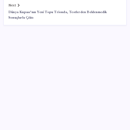
Next
Dünya Kupası’nın Yeni Topu Trionda, Testlerden Beklenmedik
Sonuçlarla Çıktı
SON YAZILAR
Snapdragon 8 Elite Gen 5 V-Series Oyuncular İçin
Tanıtıldı
Vergide yeni dönem başladı: 30 gün içinde
yatırmayana icra gelecek
ABD’de Trump’ın İran politikasına destek giderek