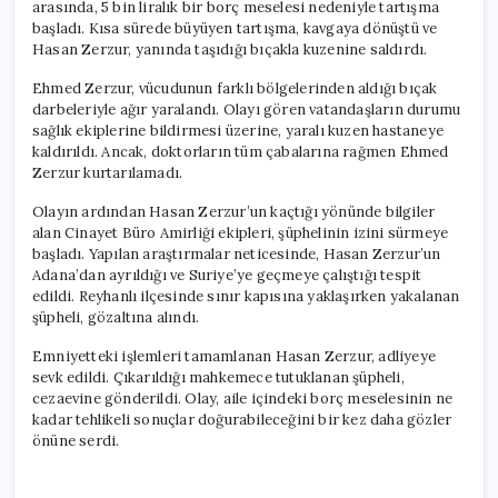
arasında, 5 bin liralık bir borç meselesi nedeniyle tartışma
başladı. Kısa sürede büyüyen tartışma, kavgaya dönüştü ve
Hasan Zerzur, yanında taşıdığı bıçakla kuzenine saldırdı.
Ehmed Zerzur, vücudunun farklı bölgelerinden aldığı bıçak
darbeleriyle ağır yaralandı. Olayı gören vatandaşların durumu
sağlık ekiplerine bildirmesi üzerine, yaralı kuzen hastaneye
kaldırıldı. Ancak, doktorların tüm çabalarına rağmen Ehmed
Zerzur kurtarılamadı.
Olayın ardından Hasan Zerzur’un kaçtığı yönünde bilgiler
alan Cinayet Büro Amirliği ekipleri, şüphelinin izini sürmeye
başladı. Yapılan araştırmalar neticesinde, Hasan Zerzur’un
Adana’dan ayrıldığı ve Suriye’ye geçmeye çalıştığı tespit
edildi. Reyhanlı ilçesinde sınır kapısına yaklaşırken yakalanan
şüpheli, gözaltına alındı.
Emniyetteki işlemleri tamamlanan Hasan Zerzur, adliyeye
sevk edildi. Çıkarıldığı mahkemece tutuklanan şüpheli,
cezaevine gönderildi. Olay, aile içindeki borç meselesinin ne
kadar tehlikeli sonuçlar doğurabileceğini bir kez daha gözler
önüne serdi.