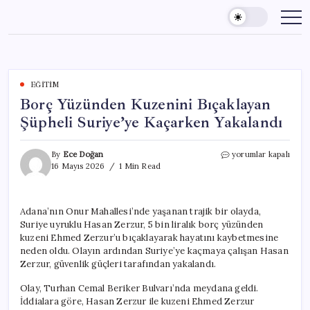
Skip
to
content
EĞITIM
Borç Yüzünden Kuzenini Bıçaklayan
Şüpheli Suriye’ye Kaçarken Yakalandı
Borç
By
Ece Doğan
yorumlar kapalı
Yüzünden
16 Mayıs 2026
1 Min Read
Kuzenini
Bıçaklayan
Şüpheli
Adana’nın Onur Mahallesi’nde yaşanan trajik bir olayda,
Suriye’ye
Suriye uyruklu Hasan Zerzur, 5 bin liralık borç yüzünden
Kaçarken
Yakalandı
kuzeni Ehmed Zerzur’u bıçaklayarak hayatını kaybetmesine
için
neden oldu. Olayın ardından Suriye’ye kaçmaya çalışan Hasan
Zerzur, güvenlik güçleri tarafından yakalandı.
Olay, Turhan Cemal Beriker Bulvarı’nda meydana geldi.
İddialara göre, Hasan Zerzur ile kuzeni Ehmed Zerzur